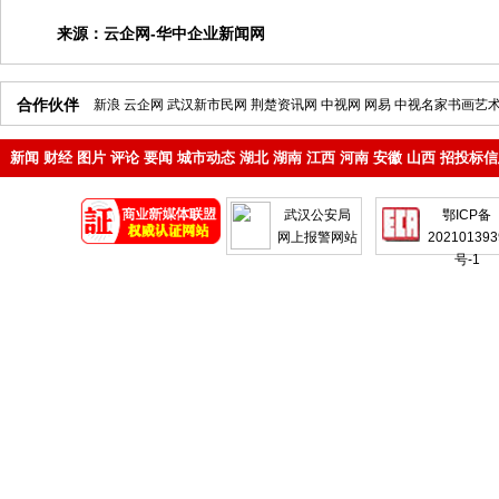
来源：
云企网-华中企业新闻网
合作伙伴
新浪
云企网
武汉新市民网
荆楚资讯网
中视网
网易
中视名家书画艺
新闻
财经
图片
评论
要闻
城市动态
湖北
湖南
江西
河南
安徽
山西
招投标信
地产
企业
武汉公安局
鄂ICP备
网上报警网站
202101393
号-1