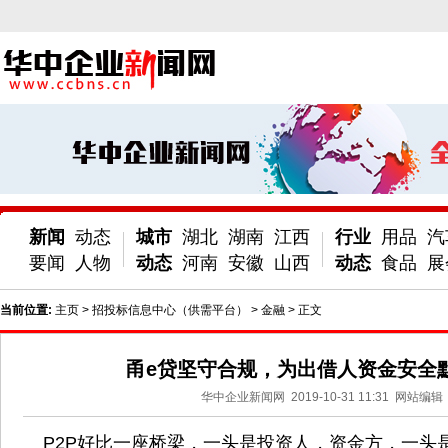
新闻
动态
城市
湖北
湖南
江西
行业
用品
汽
要闻
人物
动态
河南
安徽
山西
动态
食品
展
当前位置:
主页
>
招投标信息中心（供需平台）
>
金融
> 正文
甬e贷坚守合规，为出借人资金安全
华中企业新闻网
2019-10-31 11:31
网站编辑
P2P好比一座桥梁，一头是投资人，资金方，一头