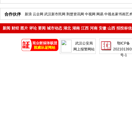
合作伙伴
新浪
云企网
武汉新市民网
荆楚资讯网
中视网
网易
中视名家书画艺
新闻
财经
图片
评论
要闻
城市动态
湖北
湖南
江西
河南
安徽
山西
招投标信
地产
企业
武汉公安局
鄂ICP备
网上报警网站
202101393
号-1