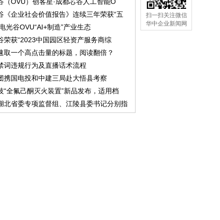
谷（OVU）创客星·成都芯谷人工智能O
谷《企业社会价值报告》连续三年荣获“五
扫一扫关注微信
华中企业新闻网
中电光谷OVU“AI+制造”产业生态
谷荣获“2023中国园区轻资产服务商综
速取一个高点击量的标题，阅读翻倍？
禁词违规行为及直播话术流程
团携国电投和中建三局赴大悟县考察
技“全氟己酮灭火装置”新品发布，适用档
湖北省委专项监督组、江陵县委书记分别指