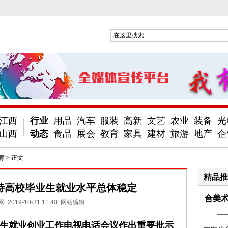
江西
行业
用品
汽车
服装
高新
文艺
农业
装备
光
山西
动态
食品
展会
教育
家具
建材
旅游
地产
企
育
> 正文
精品推
持高校毕业生就业水平总体稳定
合美术
网
2019-10-31 11:40
网站编辑
—
生就业创业工作电视电话会议作出重要批示