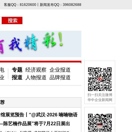
客服QQ：81620600丨新闻发布QQ：396082688
电
专题
经济观察
企业报道
业
报道
人物报道
品牌报道
扫一扫关注微博
华中企业新闻网
荐
馆展览预告丨“@武汉·2026 喃喃物语
—陈艺楠作品展”将于7月22日展出