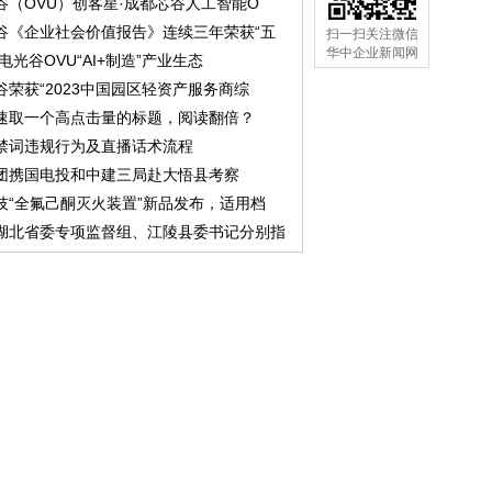
谷（OVU）创客星·成都芯谷人工智能O
谷《企业社会价值报告》连续三年荣获“五
扫一扫关注微信
华中企业新闻网
中电光谷OVU“AI+制造”产业生态
谷荣获“2023中国园区轻资产服务商综
速取一个高点击量的标题，阅读翻倍？
禁词违规行为及直播话术流程
团携国电投和中建三局赴大悟县考察
技“全氟己酮灭火装置”新品发布，适用档
湖北省委专项监督组、江陵县委书记分别指