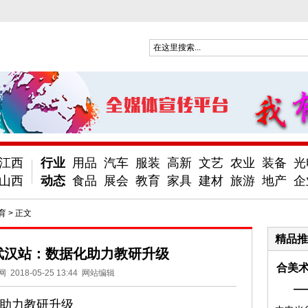
江西
行业
用品
汽车
服装
高新
文艺
农业
装备
光
山西
动态
食品
展会
教育
家具
建材
旅游
地产
企
育
> 正文
精品推
武汉站：数据化助力教研升级
合美术
网
2018-05-25 13:44
网站编辑
—
助力教研升级