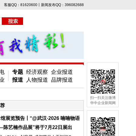
客服QQ：81620600丨新闻发布QQ：396082688
电
专题
经济观察
企业报道
业
报道
人物报道
品牌报道
扫一扫关注微博
华中企业新闻网
荐
馆展览预告丨“@武汉·2026 喃喃物语
—陈艺楠作品展”将于7月22日展出