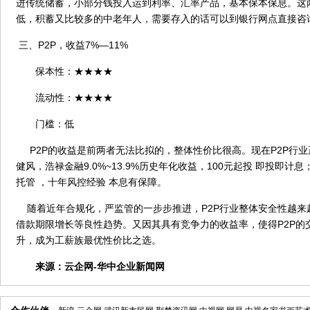
进传统储蓄，小部分钱投入运到利率、汇率产品，基本保本保息。这
低，积蓄又比较多的中老年人，需要存入的话可以到银行网点直接咨
三、P2P，收益7%—11%
保本性：★★★★
流动性：★★★★
门槛：低
P2P的收益是前两者无法比拟的，整体性价比很高。现在P2P行
健风，浩禄金融9.0%~13.9%历史年化收益，100元起投 即投即
托管 ，十年风控经验 本息有保障。
随着近年合规化，严监管的一步步推进，P2P行业整体安全性越来
借款期限增长等良性趋势。又因其具有竞争力的收益率，使得P2P的
升，成为工薪族最优性价比之选。
来源：
云企网-华中企业新闻网