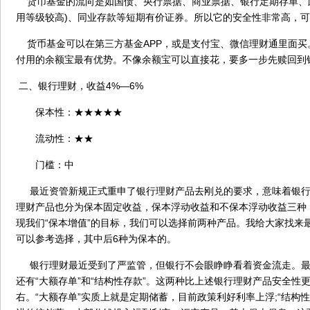
货币基金的流向是如国债、央行票据、商业票据、银行定期存单、政
用等级较高)、同业存款等短期有价证券。所以它的安全性非常高，可
货币基金可以在第三方基金APP，或是支付宝、微信理财通里面买
付用的余额宝最有优势。不像余额宝可以直接花，要多一步先赎回到
二、银行理财，收益4%—6%
保本性：★★★★★
流动性：★★
门槛：中
最近资管新规正式重申了银行理财产品去刚兑的要求，意味着银行
理财产品也分为保本固定收益，保本浮动收益和不保本浮动收益三种
现我们“保本增值”的目标，我们可以选择前两种产品。我给大家找来
可以参考选择，其中后6种为保本的。
银行理财最近受到了严监管，但银行不会眼睁睁看着资金流走。最
还有“大额存单”和“结构性存款”。这两种比上述银行理财产品安全性
右。“大额存单”实质上就是定期储蓄，目前政策利好利率上浮;“结构