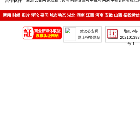
合作伙伴
新浪
云企网
武汉新市民网
荆楚资讯网
中视网
网易
中视名家书画艺
新闻
财经
图片
评论
要闻
城市动态
湖北
湖南
江西
河南
安徽
山西
招投标信
地产
企业
武汉公安局
鄂ICP备
网上报警网站
202101393
号-1