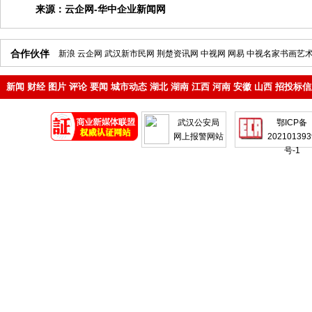
来源：
云企网-华中企业新闻网
合作伙伴
新浪
云企网
武汉新市民网
荆楚资讯网
中视网
网易
中视名家书画艺
新闻
财经
图片
评论
要闻
城市动态
湖北
湖南
江西
河南
安徽
山西
招投标信
地产
企业
武汉公安局
鄂ICP备
网上报警网站
202101393
号-1