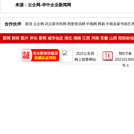
来源：
云企网-华中企业新闻网
合作伙伴
新浪
云企网
武汉新市民网
荆楚资讯网
中视网
网易
中视名家书画艺
新闻
财经
图片
评论
要闻
城市动态
湖北
湖南
江西
河南
安徽
山西
招投标信
地产
企业
武汉公安局
鄂ICP备
网上报警网站
202101393
号-1