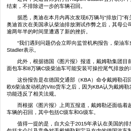
结束，不排除进一步的车辆召回。
据悉，奥迪在本月内再次发现6万辆与“排放门”有
奥迪首次在美国承认柴油排放测试作弊之后，其母公
逾两年半的时间里遭遇了新的挫折。
“我们遇到问题仍会立即向监管机构报告，柴油车危
Stadler表示。
此外，根据德国《图片报》报道，戴姆勒集团目前
面包车和8万辆C级柴油车可能安装可操控尾气排放的
这份报告是在德国交通部（KBA）命令戴姆勒召回约6
欧6柴油发动机的Vito货车之后，因为KBA认为戴姆
功能违反了相关法规。
而根据《图片报》上周五报道，戴姆勒还面临着超
车辆的召回，其中包括C级车和G级车。
值得一提的是，自大众于2015年承认在美国的排
包括大众以及竞争对手戴姆勒和宝马在内的德国汽车