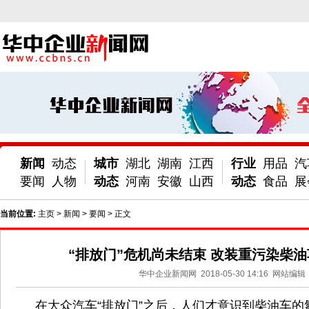
新闻
动态
城市
湖北
湖南
江西
行业
用品
汽
要闻
人物
动态
河南
安徽
山西
动态
食品
展
当前位置:
主页
>
新闻
>
要闻
> 正文
“排放门”危机尚未结束 改装重污染柴
华中企业新闻网
2018-05-30 14:16
网站编辑
在大众汽车“排放门”之后，人们才意识到柴油车的