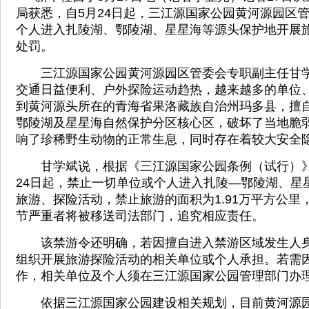
局获悉，自5月24日起，三江源国家公园黄河源园区
个人进入扎陵湖、鄂陵湖、星星海等源头保护地开展
处罚。
三江源国家公园黄河源园区管委会专职副主任甘学
交通日益便利、户外探险运动趋热，越来越多的单位
到黄河源头所在的青海省果洛藏族自治州玛多县，擅
鄂陵湖及星星海自然保护分区核心区，破坏了当地脆
响了珍稀野生动物的正常生息，同时存在着较大安全
甘学斌说，根据《三江源国家公园条例（试行）》
24日起，禁止一切单位或个人进入扎陵—鄂陵湖、星
旅游、探险活动，禁止旅游的面积为1.91万平方公里
节严重者将被移送司法部门，追究相应责任。
该禁游令还明确，若因擅自进入禁游区域发生人身
组织开展旅游探险活动的相关单位或个人承担。若需
作，相关单位及个人须在三江源国家公园管理部门办
依据三江源国家公园建设相关规划，目前黄河源园