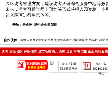
园区访客管理方案，建设访客科研综合服务中心等必
未来，游客可通过网上预约等形式获得入园资格，小
进入园区进行生态体验。
来源：
云企网-华中企业新闻网
合作伙伴
新浪
云企网
武汉新市民网
荆楚资讯网
中视网
网易
中视名家书画艺
新闻
财经
图片
评论
要闻
城市动态
湖北
湖南
江西
河南
安徽
山西
招投标信
地产
企业
武汉公安局
鄂ICP备
网上报警网站
202101393
号-1