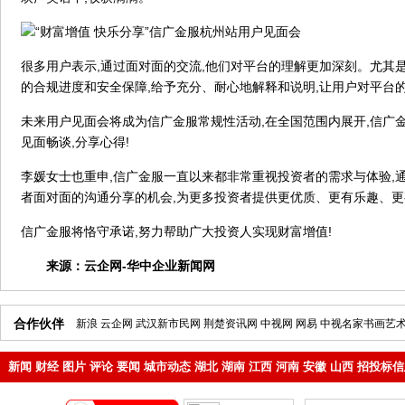
很多用户表示,通过面对面的交流,他们对平台的理解更加深刻。尤其是
的合规进度和安全保障,给予充分、耐心地解释和说明,让用户对平台的
未来用户见面会将成为信广金服常规性活动,在全国范围内展开,信广
见面畅谈,分享心得!
李媛女士也重申,信广金服一直以来都非常重视投资者的需求与体验,
者面对面的沟通分享的机会,为更多投资者提供更优质、更有乐趣、
信广金服将恪守承诺,努力帮助广大投资人实现财富增值!
来源：
云企网-华中企业新闻网
合作伙伴
新浪
云企网
武汉新市民网
荆楚资讯网
中视网
网易
中视名家书画艺
新闻
财经
图片
评论
要闻
城市动态
湖北
湖南
江西
河南
安徽
山西
招投标信
地产
企业