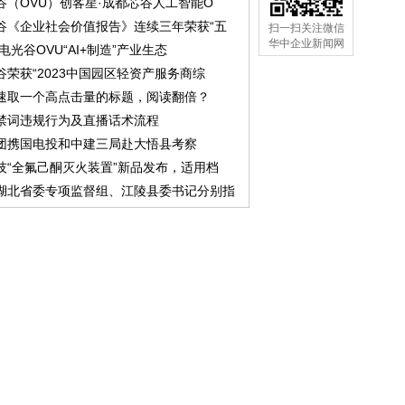
谷（OVU）创客星·成都芯谷人工智能O
谷《企业社会价值报告》连续三年荣获“五
扫一扫关注微信
华中企业新闻网
中电光谷OVU“AI+制造”产业生态
谷荣获“2023中国园区轻资产服务商综
速取一个高点击量的标题，阅读翻倍？
禁词违规行为及直播话术流程
团携国电投和中建三局赴大悟县考察
技“全氟己酮灭火装置”新品发布，适用档
湖北省委专项监督组、江陵县委书记分别指