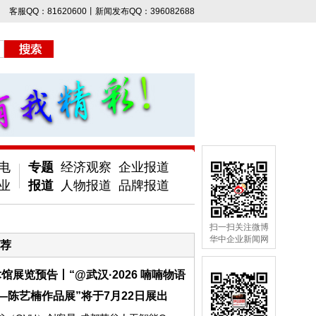
客服QQ：81620600丨新闻发布QQ：396082688
电
专题
经济观察
企业报道
业
报道
人物报道
品牌报道
扫一扫关注微博
华中企业新闻网
荐
馆展览预告丨“@武汉·2026 喃喃物语
—陈艺楠作品展”将于7月22日展出