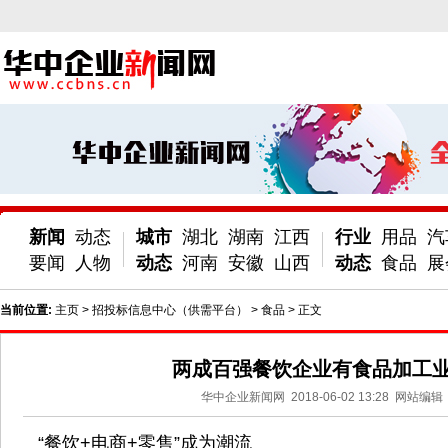
新闻
动态
城市
湖北
湖南
江西
行业
用品
汽
要闻
人物
动态
河南
安徽
山西
动态
食品
展
当前位置:
主页
>
招投标信息中心（供需平台）
>
食品
> 正文
两成百强餐饮企业有食品加工
华中企业新闻网
2018-06-02 13:28
网站编辑
“餐饮+电商+零售”成为潮流