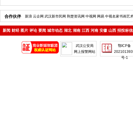
合作伙伴
新浪
云企网
武汉新市民网
荆楚资讯网
中视网
网易
中视名家书画艺
新闻
财经
图片
评论
要闻
城市动态
湖北
湖南
江西
河南
安徽
山西
招投标信
地产
企业
武汉公安局
鄂ICP备
网上报警网站
202101393
号-1