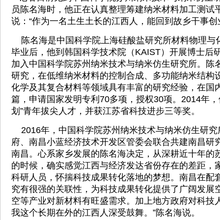
员陈名海时，他正在认真整理筹建纳米材料加工测试
说：“作为一名土生土长的江西人，能回到故乡干事创
陈名海是中国科学院上海硅酸盐研究所材料物理与化学
毕业后，他到韩国科学技术院（KAIST）开展博士后研
加入中国科学院苏州纳米技术与纳米仿生研究所。陈
研究，在低维纳米材料的控制合成、多功能纳米结构
化学及其复合材料等领域具有丰富的研究经验，在国内
篇，申请国家发明专利70多项，授权30项。2014年
划”青年拔尖人才，并获江苏省科技进步三等奖。
2016年，中国科学院苏州纳米技术与纳米仿生研究
府、南昌小蓝经济技术开发区管委会联合共建南昌研
南昌。心系家乡发展的陈名海决定，从深耕近十年的苏
的时候，确实感觉江西与经济发达省份存在的差距，
科研人员，怀揣科技成果转化落地的梦想。南昌在配
究有很强的关联性，为科技成果转化提供了广阔发展
空等产业对新材料有旺盛需求。加上地方政府对科技
我这个长期在外的江西人深受鼓舞。”陈名海说。