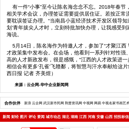
有一件“小事”至今让陈名海念念不忘。2018年春节
相关学术会议，办理签证需要提供居住证。若按正常
要耽误签证办理。“当南昌小蓝经济技术开发区领导知
划’青年拔尖人才时，立刻特批加快办理，让我感受到
海说。
5月14日，陈名海作为特邀人才，参加了“才聚江西 
才政策集中发布会。在会场，他看到一系列针对性强
高的人才新政发布，很是感慨，“江西的人才政策进一
相信会有更多‘孔雀’飞赣鄱，将智慧与汗水奉献给这片
西日报 记者 齐美煜）
来源：
云企网-华中企业新闻网
合作伙伴
新浪
云企网
武汉新市民网
荆楚资讯网
中视网
网易
中视名家书画艺
新闻
财经
图片
评论
要闻
城市动态
湖北
湖南
江西
河南
安徽
山西
招投标信
地产
企业