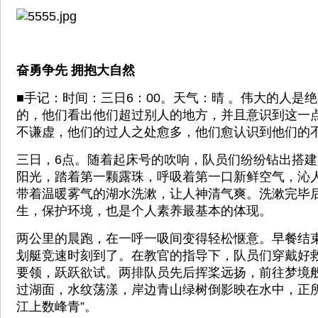
奋勇争先 拥抱大自然
■手记：时间：三日6：00。天气：晴 。伟大的人是
的，他们看出他们超过别人的地方，并且意识到这一
不谦虚，他们的过人之处愈多，他们愈认识到他们的
三日，6点。随着起床号的吹响，队员们纷纷钻出搭
阳光，踏着第一颗露珠，呼吸着第一口新鲜空气，沁
带着温暖雾气的湖水洗漱，让人神清气爽。洗漱完毕
生，保护环境，也是个人素养最基本的体现。
两公里的晨跑，在一呼一吸间变得轻松惬意。早餐结
划艇竞速时刻到了。在教官的指导下，队员们穿戴好
要领，跃跃欲试。两排队员先后挥桨远扬，前往梦境
过湖面，水纹荡漾，岸边青山绿树倒影映在水中，正所
江上数峰青”。