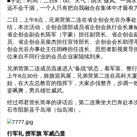
■手记：时间：二日8：00。天气：阴天 微风。一滴
远不会干涸，一个人只有把自我融合在集体中才最有
二日，上午8点，兄弟营第二连在省企创会光谷办事
结，本次活动，企创会团部成员省企创会执行会长兼
省企创会副会长陈军（宇豪）担任副营长、省企创会
员、省企创会吴俊杰担任宣传部长、企创会会长助理
创会光谷办事处主任闵峥担任连长、思想者影视黄导担
位来自不同行业的会员企业家陆续到来。
兄弟营第二连成员迅速进入“备战”状态，着军装、整
上午8点30分，旌旗迎风展，兄弟营第二连在高科大
始，在大左总教官的指挥下，大家步伐整齐，步调一
姿飒爽，男兵雄壮威武。
经过邓君营长简单的讲话后，第二连乘坐大巴奔赴本
石市阳新县千岛湖（仙岛湖）。
行军礼 授军旗 军威凸显