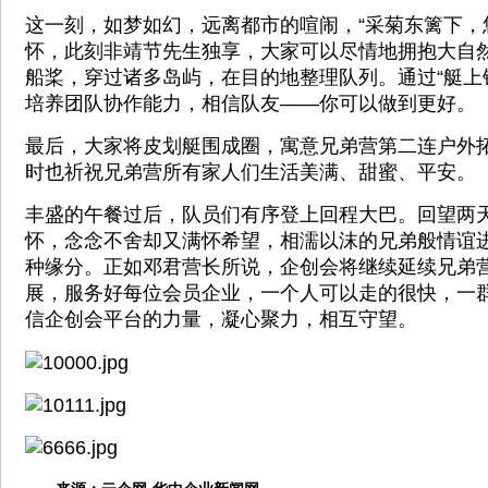
这一刻，如梦如幻，远离都市的喧闹，“采菊东篱下，
怀，此刻非靖节先生独享，大家可以尽情地拥抱大自
船桨，穿过诸多岛屿，在目的地整理队列。通过“艇上
培养团队协作能力，相信队友——你可以做到更好。
最后，大家将皮划艇围成圈，寓意兄弟营第二连户外
时也祈祝兄弟营所有家人们生活美满、甜蜜、平安。
丰盛的午餐过后，队员们有序登上回程大巴。回望两
怀，念念不舍却又满怀希望，相濡以沫的兄弟般情谊
种缘分。正如邓君营长所说，企创会将继续延续兄弟
展，服务好每位会员企业，一个人可以走的很快，一
信企创会平台的力量，凝心聚力，相互守望。