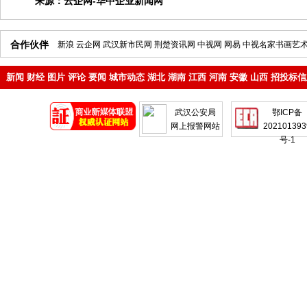
来源：
云企网-华中企业新闻网
合作伙伴
新浪
云企网
武汉新市民网
荆楚资讯网
中视网
网易
中视名家书画艺
新闻
财经
图片
评论
要闻
城市动态
湖北
湖南
江西
河南
安徽
山西
招投标信
地产
企业
武汉公安局
鄂ICP备
网上报警网站
202101393
号-1