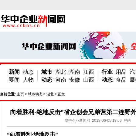
新闻
动态
城市
湖北
湖南
江西
行业
用品
汽
要闻
人物
动态
河南
安徽
山西
动态
食品
展
当前位置:
主页
>
城市动态
>
湖北
> 正文
向着胜利·绝地反击”省企创会兄弟营第二连野
华中企业新闻网
2018-06-05 18:56
严皓
“向着胜利
·绝地反击”