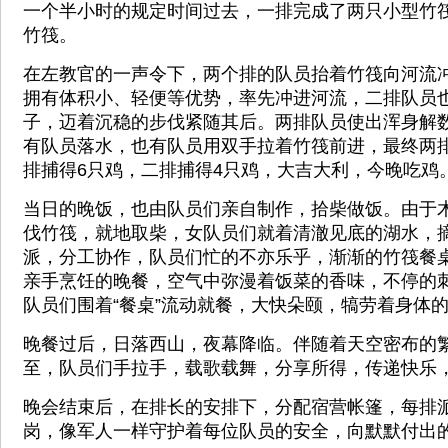
一个半小时的规定时间过去，一排完成了两只小型竹
竹筏。
在左教官的一声令下，两个排的队员抬着竹筏向河流
拥有体积小、轻便等优势，率先冲进河流，二排队员
子，迈着沉稳的步伐紧随其后。两排队员使出浑身解
有队员落水，也有队员用双手拉着竹筏前进，最终两
排捕得6只鸡，二排捕得4只鸡，大吉大利，今晚吃鸡
当日的晚饭，也由队员们亲自制作，拾柴做饭。由于
伐竹筏，就地取柴，女队员们就着清澈见底的湖水，
派，分工协作，队员们忙的不亦乐乎，渐渐的竹筏餐
亲手烹饪的晚餐，空气中弥漫着饭菜的香味，不停的
队员们围着“餐桌”流动就餐，大快朵颐，犒劳着身体
晚餐过后，日落西山，夜幕降临。伴随着天空密布的
至，队员们手拉手，载歌载舞，分享所得，传递快乐
晚会结束后，在排长的安排下，分配宿营帐篷，每排
岗，像军人一样守护着每位队员的安全，向默默付出