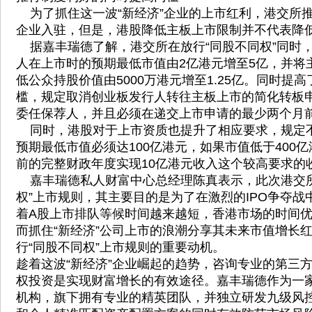
为了抓住这一波“新经济”企业的上市红利，港交所
企业入驻，但是，港股降低主板上市限制并不代表降低
据嘉丰瑞德了解，港交所在放行“同股不同权”同时
人在上市时的预期最低市值由2亿港元增至5亿，并将
低公众持股价值由5000万港元增至1.25亿。同时提
槛，规定取消创业板发行人转往主板上市的简化转板
委任保荐人，并且必须在递交上市申请的最少两个月
同时，港股对于上市资质也提升了相应要求，规定
预期最低市值必须达100亿港元，如果市值低于400
前的完整财政年度实现10亿港元收入这个较高要求的
嘉丰瑞德私人财富中心总经理陈真表示，此次港交所
权”上市规则，其主要目的是为了在激烈的IPO争夺战
着A股上市排队等候时间越来越短，香港市场的时间
而抓住“新经济”公司上市的浪潮分享其未来市值增长
行“同股不同权”上市规则的重要动机。
趁着这波“新经济”企业崛起的趋势，咨询专业的第三
权投资是实现财富增长的有效途径。嘉丰瑞德作为一
机构，旗下拥有专业的精英团队，并独立研发九级风