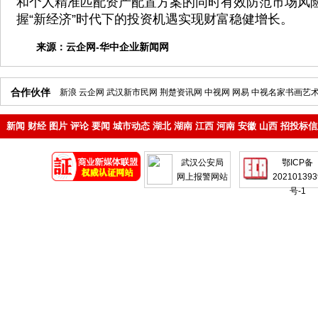
和个人精准匹配资产配置方案的同时有效防范市场风
握“新经济”时代下的投资机遇实现财富稳健增长。
来源：
云企网-华中企业新闻网
合作伙伴
新浪
云企网
武汉新市民网
荆楚资讯网
中视网
网易
中视名家书画艺
新闻
财经
图片
评论
要闻
城市动态
湖北
湖南
江西
河南
安徽
山西
招投标信
地产
企业
武汉公安局
鄂ICP备
网上报警网站
202101393
号-1