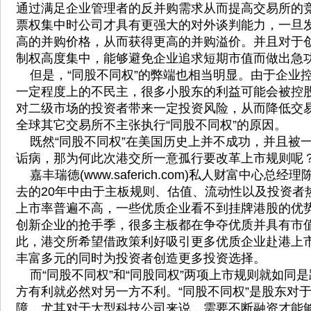
通过满足企业管理者的反并购需求从而提高交易所的
票权集中时公司才具有更强大的对外谈判能力，一旦
高的并购价格，从而获得更高的并购溢价。并且对于
制权高度集中，能够避免企业追求短期市值而做出急
但是，“同股不同权”的弊端也相当明显。由于企业
一定程度上的不民主，很多小股东的利益可能会被控
对二级市场的投资者带来一定投资风险，从而降低交
全球其它交易所不主张执行“同股不同权”的原因。
既然“同股不同权”在美国历史上并不成功，并且被
诟病，那为何此次港交所一意孤行要改革上市规则呢
嘉丰瑞德(www.saferich.com)私人财富中心总
去的20年中由于主板规则、估值、流动性以及投资者
上市率普遍不高，一些优质企业看不到挂牌港股的优
创新企业的抢手季，很多主板都在争夺优质并具有市
此，港交所希望借政策利好吸引更多优质企业赴港上
丰富多元的同时为投资者创造更多投资选择。
而“同股不同权”和“同股同权”两项上市规则就如同
方有利就必然对另一方不利。“同股不同权”是股东对
障，尤其对于大型科技公司来说，需要不断融资才能