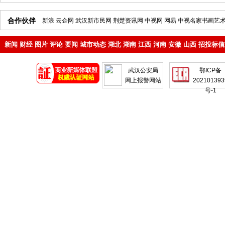
合作伙伴
新浪
云企网
武汉新市民网
荆楚资讯网
中视网
网易
中视名家书画艺
新闻
财经
图片
评论
要闻
城市动态
湖北
湖南
江西
河南
安徽
山西
招投标信
地产
企业
武汉公安局
鄂ICP备
网上报警网站
202101393
号-1