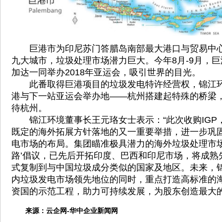
巨港市为印尼苏门答腊岛南部最大港口与贸易中心
九大城市，垃圾处理市场潜力巨大。今年8月-9月，
加达一同举办2018年亚运会，吸引世界的目光。
此番取得巨港项目的垃圾发电特许经营权，锦江环
港与下一站亚运会举办地——杭州搭建起特殊的桥梁
待杭州。
锦江环境董事长王元珞女士表示：“此次收购IGP
既定的海外拓展方针落地的又一重要举措，进一步巩
电市场的布局。集团瞄准极具潜力的海外垃圾处理市场
路’倡议，已先后开拓印度、巴西和印尼市场，将成熟
式复制到与中国垃圾成分类似的国家及地区。未来，
内垃圾发电市场领先地位的同时，重点打造高标准的
资国的示范工程，助力可持续发展，为股东创造最大的
来源：
云企网-华中企业新闻网