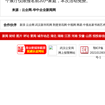
个展厅仅限报名前20户家庭，本次活动免费。
来源：
云企网-华中企业新闻网
合作伙伴
新浪
云企网
武汉新市民网
荆楚资讯网
中视网
网易
中视名家书画艺
新闻
财经
图片
评论
要闻
城市动态
湖北
湖南
江西
河南
安徽
山西
招投标信
地产
企业
武汉公安局
鄂ICP备
网上报警网站
202101393
号-1