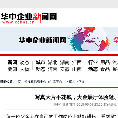
新闻
动态
城市
湖北
湖南
江西
行业
用品
汽
要闻
人物
动态
河南
安徽
山西
动态
食品
展
当前位置:
主页
>
招投标信息中心（供需平台）
>
家具
> 正文
写真大片不花钱，大金展厅体验逛
华中企业新闻网
2018-06-07 23:25
网站编辑
每一位父亲都在自己的工作岗位上默默耕耘。爱岗敬