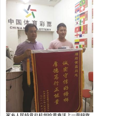
家乡人民特意赴杭州给黄鑫送上一面锦旗。