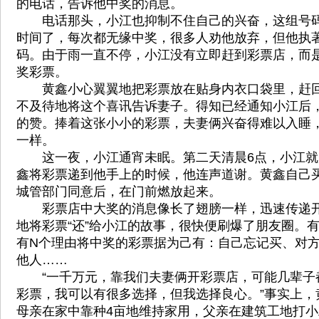
的电话，告诉他中奖的消息。
电话那头，小江也抑制不住自己的兴奋，这组号码
时间了，每次都无缘中奖，很多人劝他放弃，但他执
码。由于雨一直不停，小江没有立即赶到彩票店，而
奖彩票。
黄鑫小心翼翼地把彩票放在贴身内衣口袋里，赶回
不及待地将这个喜讯告诉妻子。得知已经通知小江后
的赞。捧着这张小小的彩票，夫妻俩兴奋得难以入睡
一样。
这一夜，小江通宵未眠。第二天清晨6点，小江就
鑫将彩票递到他手上的时候，他连声道谢。黄鑫自己
城管部门同意后，在门前燃放起来。
彩票店中大奖的消息像长了翅膀一样，迅速传递开
地将彩票“还”给小江的故事，很快便刷爆了朋友圈。
有N个理由将中奖的彩票据为己有：自己忘记买、对
他人……
“一千万元，靠我们夫妻俩开彩票店，可能几辈子
彩票，我可以有很多选择，但我选择良心。”事实上，
母亲在家中靠种4亩地维持家用，父亲在建筑工地打