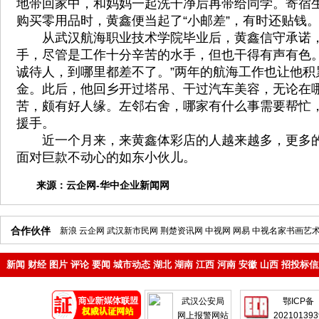
地带回家中，和妈妈一起洗干净后再带给同学。寄宿
购买零用品时，黄鑫便当起了“小邮差”，有时还贴钱
从武汉航海职业技术学院毕业后，黄鑫信守承诺，
手，尽管是工作十分辛苦的水手，但也干得有声有色。
诚待人，到哪里都差不了。”两年的航海工作也让他积
金。此后，他回乡开过塔吊、干过汽车美容，无论在
苦，颇有好人缘。左邻右舍，哪家有什么事需要帮忙
援手。
近一个月来，来黄鑫体彩店的人越来越多，更多的
面对巨款不动心的如东小伙儿。
来源：
云企网-华中企业新闻网
合作伙伴
新浪
云企网
武汉新市民网
荆楚资讯网
中视网
网易
中视名家书画艺
新闻
财经
图片
评论
要闻
城市动态
湖北
湖南
江西
河南
安徽
山西
招投标信
地产
企业
武汉公安局
鄂ICP备
网上报警网站
202101393