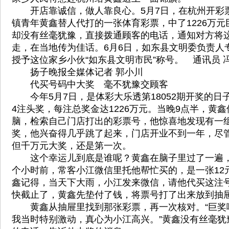
开店靠诚信，做人靠良心。5月7日，在杭州开彩
镇青年黄鑫替人代打的一张体育彩票，中了1226万
却没有丝毫犹豫，直接拨通顾客的电话，通知对方将
走，在当地传为佳话。6月6日，如东县文明委负责人
授予这位家乡小伙“如东县文明市民”称号。 通讯员 
扬子晚报全媒体记者 郭小川
代买号码中大奖 毫不犹豫交顾客
今年5月7日，是体彩大乐透第18052期开奖的日
4注头奖，每注总奖金达1226万元。当晚9点半，黄
脑，检索自己门店打出的彩票号，他惊喜地发现有一
奖，他兴奋得几乎跳了起来，门店开业不到一年，尽
但千万元大奖，还是第一次。
这个幸运儿到底是谁呢？黄鑫在脑子里过了一遍，
个小时前，常客小江微信里托他帮忙买的，是一张12
鑫记得，当天下大雨，小江发来微信，请他代买这注
快截止了，黄鑫先垫付了钱，将票号打了出来放到抽
黄鑫从抽屉里找到那张彩票，再一次核对。“巨奖啊
我当时特别激动，真心为小江高兴。”黄鑫没有丝毫犹