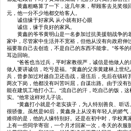
黄鑫粗略算了一下，这几年来，帮顾客去兑奖领回
元，他一分不少地都交给客人。
诚信缘于好家风 从小就有好心眼
诚信，缘于良好的家风。
黄鑫的爷爷黄明山是一名参加过抗美援朝战争的老
家中，尽管家中生活并不宽裕，但他从没有向政府伸过
福要靠自己去创造，不是自己的东西不能拿。”爷爷的
耳边回响。
“爸爸也当过兵，平时家教很严，诚信是他做人的
做人要讲诚信，吃亏是福。”黄鑫的父亲黄建林上世纪
兵，曾参加过对越自卫还击战，退伍后，先后在镇砖
两次下岗，他都没有叫苦叫屈，自谋出路。由于没有技
能在建筑工地打小工。“流自己的汗，吃自己的饭，这
实。”他常这样对儿子说。
“黄鑫打小就是个老实孩子，为人特别善良、听话。
很骄傲。虽然是90后，黄鑫身上从没有年轻人的娇气
难得的是，他的人缘特别好。还是在初中时，学校离
上有一些同学寄宿，一个月才回家一次，冬天的衣服