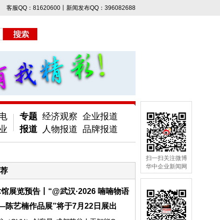
客服QQ：81620600丨新闻发布QQ：396082688
电
专题
经济观察
企业报道
业
报道
人物报道
品牌报道
扫一扫关注微博
华中企业新闻网
荐
馆展览预告丨“@武汉·2026 喃喃物语
—陈艺楠作品展”将于7月22日展出