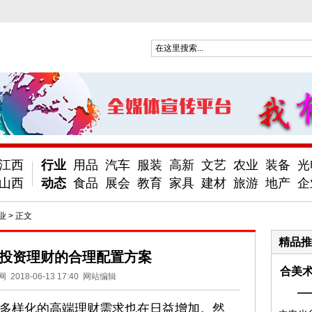
江西
行业
用品
汽车
服装
高新
文艺
农业
装备
光
山西
动态
食品
展会
教育
家具
建材
旅游
地产
企
业
> 正文
精品推
18投资理财的合理配置方案
合美术
网
2018-06-13 17:40
网站编辑
—
多样化的高端理财需求也在日益增加。然