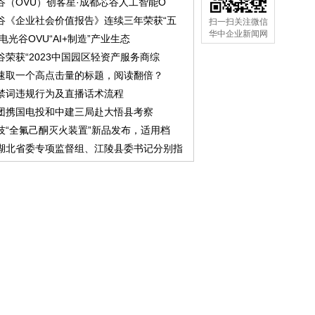
谷（OVU）创客星·成都芯谷人工智能O
谷《企业社会价值报告》连续三年荣获“五
扫一扫关注微信
华中企业新闻网
中电光谷OVU“AI+制造”产业生态
谷荣获“2023中国园区轻资产服务商综
速取一个高点击量的标题，阅读翻倍？
禁词违规行为及直播话术流程
团携国电投和中建三局赴大悟县考察
技“全氟己酮灭火装置”新品发布，适用档
湖北省委专项监督组、江陵县委书记分别指