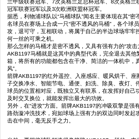
兰甲级联赛冠军、7次英格兰足总杯冠军、8次英格兰
冠军联赛冠军以及3次欧洲联盟杯冠军。
据悉，利物浦球队以“马桶球队”闻名主要体现在其“密不
名球员在赛场上合成一只“密不透风的马桶”，各个球
攻，退可守，互相联动，将属于自己的半边球场牢牢
何一丝的可乘之机。
那么怎样的马桶才是密不透风，又具有强有力的“攻击
AKB1197马桶就是这其中的典型代表，完全退去其
箱，将所有的功能都包含在干净、简洁的一体机中，真
风”。
箭牌AKB1197的红外遥控、入座感应、暖风烘干、
子交换净水、智能节电、通便、妇洗、除臭、夜灯、
球员的位置相对应，既独立又有联系，在发挥好自己
及时交叉换位，就能发挥出最大的功效。
另外，在“进攻”方面。箭牌AKB1197的冲吸双擎是
路劲漩冲洗技术，宛如球场上强有力的双边同时发起
击在中间，毫无反手之力。