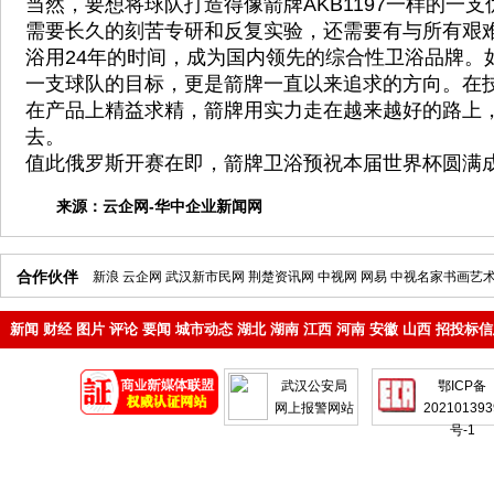
当然，要想将球队打造得像箭牌AKB1197一样的一
需要长久的刻苦专研和反复实验，还需要有与所有艰
浴用24年的时间，成为国内领先的综合性卫浴品牌。
一支球队的目标，更是箭牌一直以来追求的方向。在
在产品上精益求精，箭牌用实力走在越来越好的路上
去。
值此俄罗斯开赛在即，箭牌卫浴预祝本届世界杯圆满
来源：
云企网-华中企业新闻网
合作伙伴
新浪
云企网
武汉新市民网
荆楚资讯网
中视网
网易
中视名家书画艺
新闻
财经
图片
评论
要闻
城市动态
湖北
湖南
江西
河南
安徽
山西
招投标信
地产
企业
武汉公安局
鄂ICP备
网上报警网站
202101393
号-1