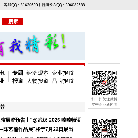
客服QQ：81620600丨新闻发布QQ：396082688
电
专题
经济观察
企业报道
业
报道
人物报道
品牌报道
扫一扫关注微博
华中企业新闻网
荐
馆展览预告丨“@武汉·2026 喃喃物语
—陈艺楠作品展”将于7月22日展出