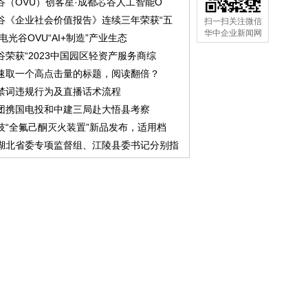
谷（OVU）创客星·成都芯谷人工智能O
谷《企业社会价值报告》连续三年荣获“五
扫一扫关注微信
华中企业新闻网
中电光谷OVU“AI+制造”产业生态
谷荣获“2023中国园区轻资产服务商综
速取一个高点击量的标题，阅读翻倍？
禁词违规行为及直播话术流程
团携国电投和中建三局赴大悟县考察
技“全氟己酮灭火装置”新品发布，适用档
湖北省委专项监督组、江陵县委书记分别指