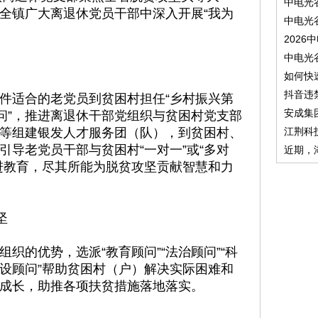
中电光
全镇广大离退休党员干部中深入开展“我为
中电光
2026
中电光
如何快
抖音违
件适合的老党员到贫困村担任“乡村振兴第
安成集
顾问”，推进离退休干部党组织与贫困村党支部
等组建银发人才服务团（队），到贫困村、
江荆科
引导老党员干部与贫困村“一对一”或“多对
近期，
进教育，尽其所能为脱贫攻坚贡献智慧和力
坚
织的优势，选派“教育顾问”“法治顾问”“科
“建设顾问”帮助贫困村（户）解决实际困难和
成长，助推各项扶贫措施落地落实。