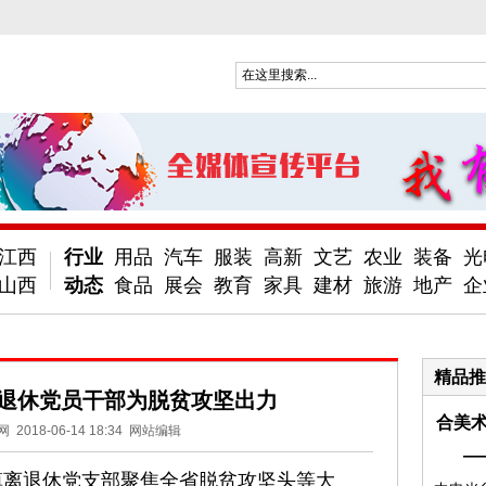
江西
行业
用品
汽车
服装
高新
文艺
农业
装备
光
山西
动态
食品
展会
教育
家具
建材
旅游
地产
企
精品推
退休党员干部为脱贫攻坚出力
合美术
网
2018-06-14 18:34
网站编辑
—
店镇离退休党支部聚焦全省脱贫攻坚头等大