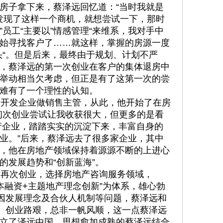
房子拿下来，蔡泽远回忆道：“当时我就是
，发现了这样一个商机，就想尝试一下，那时
员工“主要以”情感管理“来维系，我对手中
始寻找客户了……就这样，掌握的房源一度
头“。但是后来，最终由于规划、计划不严
，蔡泽远的第一次创业在客户的集体退房中
举动相当欠考虑，但正是有了这第一次的尝
难有了一个理性的认知。
开发企业做销售主管，从此，他开始了在房
初次创业尝试让我收获很大，但更多的是看
产企业，踏踏实实的沉淀下来，丰富自身的
业。”后来，蔡泽远去了很多家企业，其中
，他在房地产领域保持着源源不断的上进心
的发展趋势和“创新蓝海”。
再次创业，选择房地产咨询服务领域，
本融资+主题地产理念创新”为体系，雄心勃
然因发展理念及合伙人机制等问题，蔡泽远和
”。创业路艰，总非一帆风顺，这一点蔡泽远
立了泽远中国。思想愈加成熟的蔡泽远结合