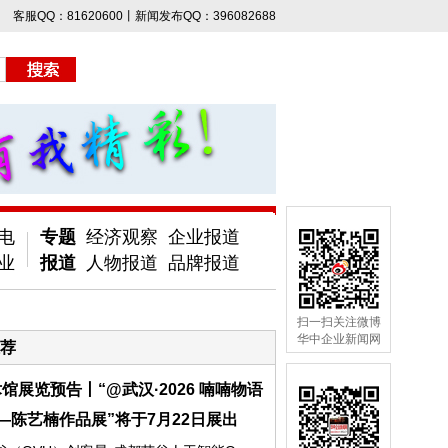
客服QQ：81620600丨新闻发布QQ：396082688
电
专题
经济观察
企业报道
业
报道
人物报道
品牌报道
扫一扫关注微博
华中企业新闻网
荐
馆展览预告丨“@武汉·2026 喃喃物语
—陈艺楠作品展”将于7月22日展出