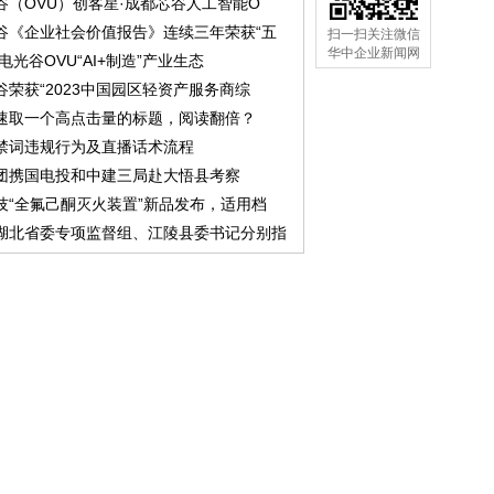
谷（OVU）创客星·成都芯谷人工智能O
谷《企业社会价值报告》连续三年荣获“五
扫一扫关注微信
华中企业新闻网
中电光谷OVU“AI+制造”产业生态
谷荣获“2023中国园区轻资产服务商综
速取一个高点击量的标题，阅读翻倍？
禁词违规行为及直播话术流程
团携国电投和中建三局赴大悟县考察
技“全氟己酮灭火装置”新品发布，适用档
湖北省委专项监督组、江陵县委书记分别指