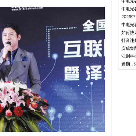
中电光
中电光
2026
中电光
如何快
抖音违
安成集
江荆科
近期，