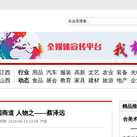
江西
行业
用品
汽车
服装
高新
文艺
农业
装备
光
山西
动态
食品
展会
教育
家具
建材
旅游
地产
企
精品推
国商道 人物之——蔡泽远
合美术
闻网
2018-06-19 13:58
严皓
—