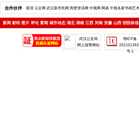
合作伙伴
新浪
云企网
武汉新市民网
荆楚资讯网
中视网
网易
中视名家书画艺
新闻
财经
图片
评论
要闻
城市动态
湖北
湖南
江西
河南
安徽
山西
招投标信
地产
企业
武汉公安局
鄂ICP备
网上报警网站
202101393
号-1