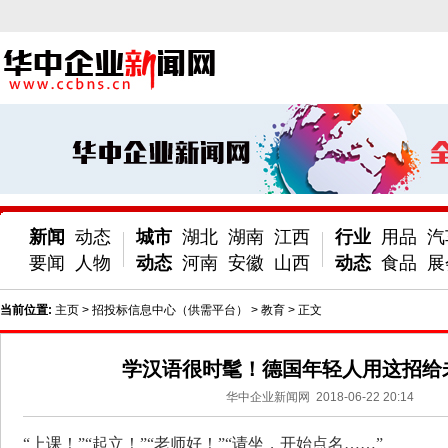
新闻
动态
城市
湖北
湖南
江西
行业
用品
汽
要闻
人物
动态
河南
安徽
山西
动态
食品
展
当前位置:
主页
>
招投标信息中心（供需平台）
>
教育
> 正文
学汉语很时髦！德国年轻人用这招给
华中企业新闻网
2018-06-22 20:14
“上课！”“起立！”“老师好！”“请坐，开始点名……”