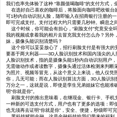
我们也率先体验了这种 “靠颜值喝咖啡”的支付方式，
在选好自己喜欢的咖啡后，将脸面向咖啡吧收银台
可1秒内自动识别人脸，随即输入在招商银行注册的
即可完成支付。支付过程大约只需要几秒钟。瞬息之
这个时候，你可能会有担心，“刷脸支付”究竟安全
我的视频或拿着我的相片去冒充我支付怎么办？另外
妹，摄像头能识别清楚吗？
这个你可以妥妥放心了，招行刷脸支付是有强大的
要基于两大利器——3D人脸识别技术和国内顶尖的人
人脸识别技术，指的是摄像头能1秒内自动识别用户
无需做动作或者读数字，摄像头通过活体检测来判断
为照片、视频等冒充，从这个意义上来说，他人仅凭
你，几无可能；而在人脸识别算法方面，3D人脸识别
万分之一，这就是说，即使是孪生兄弟姐妹它也能准
明“你就是你”。
刷脸支付的推出意味着，在继现金、银行卡、手机
一种新的可选支付方式，用户也有了更多的选项：即
也无须再去证明“你就是你”，安全、便捷，秒级即可
黑科技赋能金融，这是金融科技给我们带来的福利