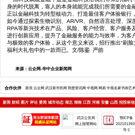
身的时代脱离，靠人的本身就能完成我们所需要的金
正以金融科技为转型核动力、打造最佳客户体验银行，
如今通过探索生物识别、AR/VR、自然语言处理、深
RPA等新兴技术在产品、风险、客户经营、客户服务
进行创新应用，提升了金融服务的能力与效率，为客
与极致的客户体验，从这个意义来说，招行推出“刷脸
福利大礼包中的一款而已。文/陈銮 严皓
来源：
云企网-华中企业新闻网
合作伙伴
新浪
云企网
武汉新市民网
荆楚资讯网
中视网
网易
中视名家书画艺
新闻
财经
图片
评论
要闻
城市动态
湖北
湖南
江西
河南
安徽
山西
招投标信
地产
企业
武汉公安局
鄂ICP备
网上报警网站
202101393
号-1