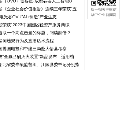
谷（OVU）创客星·成都芯谷人工智能O
谷《企业社会价值报告》连续三年荣获“五
扫一扫关注微信
华中企业新闻网
中电光谷OVU“AI+制造”产业生态
谷荣获“2023中国园区轻资产服务商综
速取一个高点击量的标题，阅读翻倍？
禁词违规行为及直播话术流程
团携国电投和中建三局赴大悟县考察
技“全氟己酮灭火装置”新品发布，适用档
湖北省委专项监督组、江陵县委书记分别指