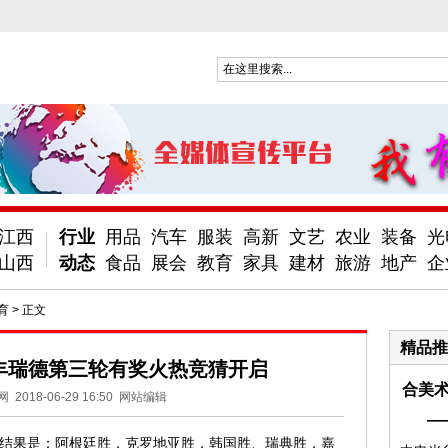
江西
行业
用品
汽车
服装
高新
文艺
农业
装备
光
山西
动态
食品
展会
教育
家具
建材
旅游
地产
企
育
> 正文
精品推
嘉丰瑞德第三轮有奖火热竞猜开启
合美术
网
2018-06-29 16:50
网站编辑
—
结果是：阿根廷胜，克罗地亚胜，韩国胜、瑞典胜，嘉