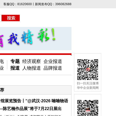
客服QQ：81620600丨新闻发布QQ：396082688
电
专题
经济观察
企业报道
业
报道
人物报道
品牌报道
扫一扫关注微博
华中企业新闻网
荐
馆展览预告丨“@武汉·2026 喃喃物语
—陈艺楠作品展”将于7月22日展出