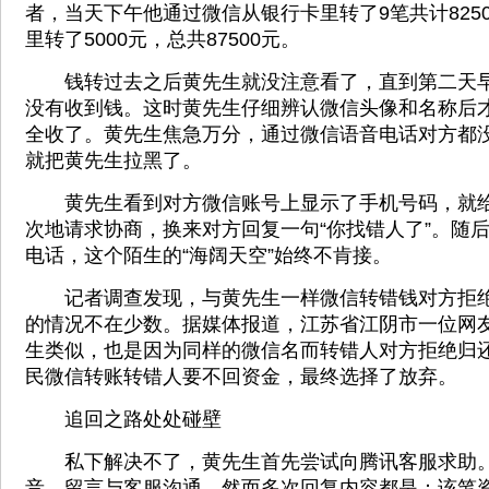
者，当天下午他通过微信从银行卡里转了9笔共计825
里转了5000元，总共87500元。
钱转过去之后黄先生就没注意看了，直到第二天早
没有收到钱。这时黄先生仔细辨认微信头像和名称后
全收了。黄先生焦急万分，通过微信语音电话对方都
就把黄先生拉黑了。
黄先生看到对方微信账号上显示了手机号码，就给
次地请求协商，换来对方回复一句“你找错人了”。随
电话，这个陌生的“海阔天空”始终不肯接。
记者调查发现，与黄先生一样微信转错钱对方拒绝
的情况不在少数。据媒体报道，江苏省江阴市一位网
生类似，也是因为同样的微信名而转错人对方拒绝归
民微信转账转错人要不回资金，最终选择了放弃。
追回之路处处碰壁
私下解决不了，黄先生首先尝试向腾讯客服求助。
音、留言与客服沟通，然而多次回复内容都是：该笔