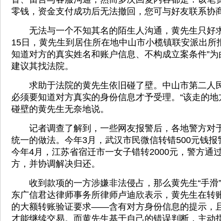
零钱，资金支付成功后无法撤回，您可与好友联系协
无法与一个不知其名的陌生人沟通，黄先生只好求
15日，黄先生到居住所在地中山市小榄镇联安派出所
知道对方的真实姓名和账户信息、不构成立案条件”为
建议其找法院。
求助于法院的黄先生依旧碰了壁。中山市第二人民
必须要知道对方真实的身份信息才予受理。“该走的地
碰壁的黄先生无奈地说。
记者调查了解到，一些网友报警后，各地警方对于
统一的做法。今年3月，武汉市民微信转错500元钱
今年4月，江苏省宿迁市一女子错转2000元，警方通
方，并协调解决归还。
收到款项的一方涉嫌非法侵占，那么黄先生“手滑”
东广信君达律师事务所律师卢迪欣表示，黄先生在转
的大额转账验证要求——含有对方身份信息的提示，
才能继续交易。而黄先生基于自己的错误判断，主动