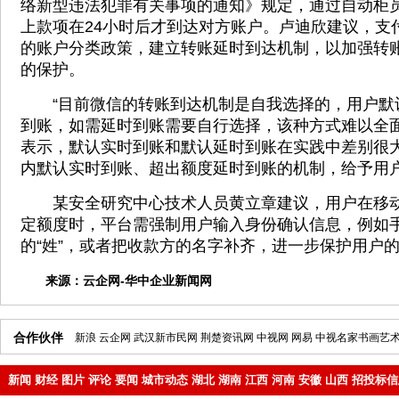
络新型违法犯罪有关事项的通知》规定，通过自动柜
上款项在24小时后才到达对方账户。卢迪欣建议，支
的账户分类政策，建立转账延时到达机制，以加强转
的保护。
“目前微信的转账到达机制是自我选择的，用户默
到账，如需延时到账需要自行选择，该种方式难以全面
表示，默认实时到账和默认延时到账在实践中差别很
内默认实时到账、超出额度延时到账的机制，给予用
某安全研究中心技术人员黄立章建议，用户在移动
定额度时，平台需强制用户输入身份确认信息，例如
的“姓”，或者把收款方的名字补齐，进一步保护用户
来源：
云企网-华中企业新闻网
合作伙伴
新浪
云企网
武汉新市民网
荆楚资讯网
中视网
网易
中视名家书画艺
新闻
财经
图片
评论
要闻
城市动态
湖北
湖南
江西
河南
安徽
山西
招投标信