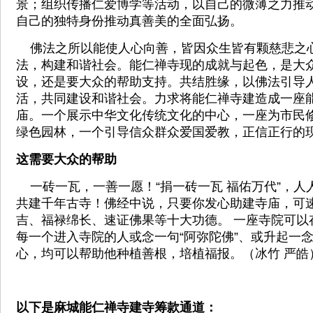
景；组织传播仁爱博学等活动，以自己的微薄之力推
自己的独特身份推动真善美的全面弘扬。
佛法之所以能使人心向善，皆因众生皆有颗慈悲之
法，构建和谐社会。能仁禅寺现的成就与起色，是大
设，还是要大众的帮助支持。共结胜缘，以佛法引导
活，共同建设和谐社会。力求将能仁禅寺建造成一座
庙。一个展示中华文化传统文化的中心，一座为市民
绿色园林，一个引导信众群众爱国爱教，正信正行的
这需要大众的帮助
一砖一瓦，一善一愿！“捐一砖一瓦 福佑万代”，人
共建千年古寺！佛经中说，只要你发心助建寺庙，可
吉、福禄绵长、速证佛果等十大功德。 一座寺院可以
每一个进入寺院的人或念一句“阿弥陀佛”、或升起一
心，均可以帮助他种植善根，培植福报。
（冰竹 严皓
以下是麻城能仁禅寺建寺筹款通道：