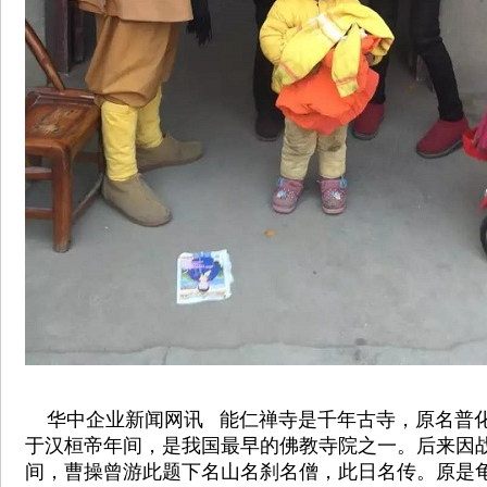
华中企业新闻网讯 能仁禅寺是千年古寺，原名普
于汉桓帝年间，是我国最早的佛教寺院之一。后来因
间，曹操曾游此题下名山名刹名僧，此日名传。原是