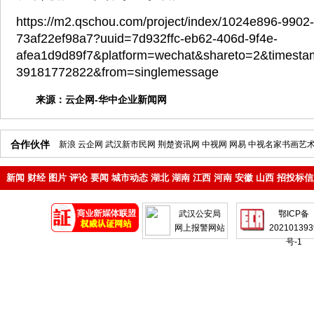
https://m2.qschou.com/project/index/1024e896-9902
73af22ef98a7?uuid=7d932ffc-eb62-406d-9f4e-
afea1d9d89f7&platform=wechat&shareto=2&timest
39181772822&from=singlemessage
来源：
云企网-华中企业新闻网
合作伙伴
新浪
云企网
武汉新市民网
荆楚资讯网
中视网
网易
中视名家书画艺
新闻
财经
图片
评论
要闻
城市动态
湖北
湖南
江西
河南
安徽
山西
招投标信
地产
企业
武汉公安局
鄂ICP备
网上报警网站
202101393
号-1