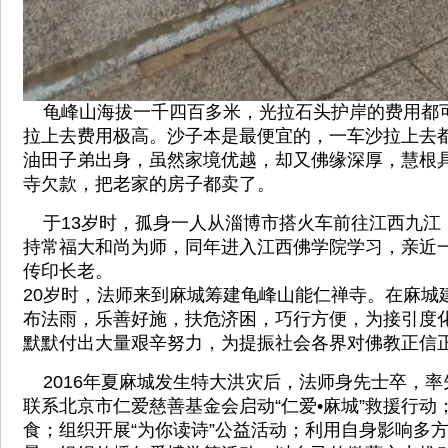
龟峰山海拔一千四百多米，光拉石头护岸的费用都
拉上去费用极高。沙子本是最便宜的，一车沙拉上去
油田子弟出身，虽然家境优越，却又佛缘深厚，慧根
寺欠款，把老家的房子都卖了。
于13岁时，孤身一人从淄博市搭火车前往江西九江
持常福大和尚为师，同年进入江西佛学院学习，亲近
传印长老。
20岁时，法师来到麻城筹建龟峰山能仁禅寺。在麻城
布法雨，乐善好施，扶危济困，巧行方便，为接引度
默默付出大量艰辛努力，为提振社会各界对佛教正信
2016年夏麻城发生特大洪灾后，法师身先士卒，率
联系北京市仁爱慈善基金会启动“仁爱•麻城”救援行动
食；组织开展“为你读诗”公益活动；利用自身影响多