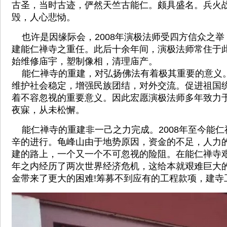
古圣，当时古迹，俨然天竺古能仁。颇具盛名。兵火
毁，人心悲恸。
也许是因缘际会，2008年演极法师受四方信众之举
建能仁禅寺之重任。此后十余年间，演极法师常住于
始维修庙宇，塑制像相，清理庙产。
能仁禅寺的重建，对弘扬佛法有着极其重要的意义
维护社会稳定，增强民族团结，对外交流。促进祖国
着不容忽视的重要意义。因此宏愿演极法师多年致力
夜寐，从未松懈。
能仁禅寺的重建非一己之力完成。2008年至今能仁
辛的进行。龟峰山由于地势原因，资金的不足，人力
建的路上，一个又一个不可忽视的险阻。在能仁禅寺
年之内经历了两次世界经济危机，这给本就艰难巨大
金带来了更大的困难!筹募不到应有的工程款项，建寺