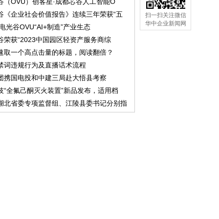
谷（OVU）创客星·成都芯谷人工智能O
谷《企业社会价值报告》连续三年荣获“五
扫一扫关注微信
华中企业新闻网
中电光谷OVU“AI+制造”产业生态
谷荣获“2023中国园区轻资产服务商综
速取一个高点击量的标题，阅读翻倍？
禁词违规行为及直播话术流程
团携国电投和中建三局赴大悟县考察
技“全氟己酮灭火装置”新品发布，适用档
湖北省委专项监督组、江陵县委书记分别指