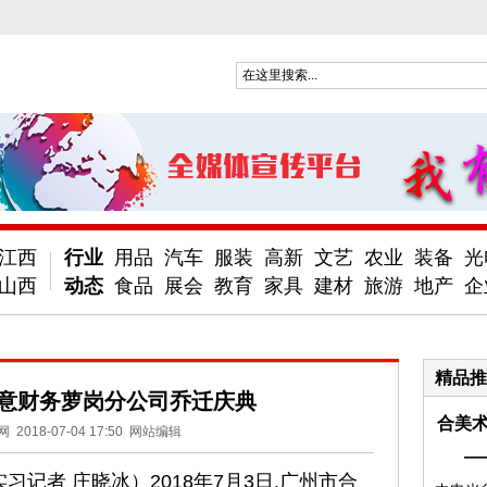
江西
行业
用品
汽车
服装
高新
文艺
农业
装备
光
山西
动态
食品
展会
教育
家具
建材
旅游
地产
企
精品推
意财务萝岗分公司乔迁庆典
合美术
网
2018-07-04 17:50
网站编辑
—
记者 庄晓冰）2018年7月3日,广州市合