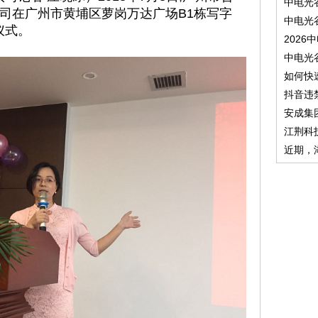
中电光
司在广州市黄埔区萝岗万达广场B1栋写字
中电光
仪式。
2026
中电光
如何快
抖音违
安成集
江荆科
近期，