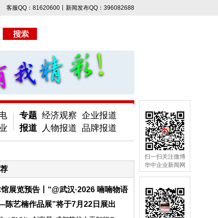
客服QQ：81620600丨新闻发布QQ：396082688
电
专题
经济观察
企业报道
业
报道
人物报道
品牌报道
扫一扫关注微博
华中企业新闻网
荐
馆展览预告丨“@武汉·2026 喃喃物语
—陈艺楠作品展”将于7月22日展出