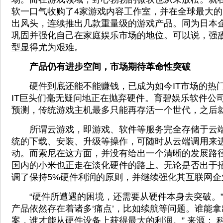
软一口气收购了4家游戏内容工作室，并在全球最大的
出风头，连续推出几款重量级的游戏产品。同为日本
巩固并强化自己在家庭娱乐市场的地位。可以说，强
型显得尤为艰难。
产品仍有进步空间，市场期待革命性突破
硬件到底还能不能赚钱，已成为如今IT市场的热
IT巨头们毫无疑问地正在抛弃硬件。育碧娱乐软件公
预测，传统游戏主机最多只能再存活一个世代，之后
所谓云游戏，即游戏、软件等服务完全存储于云端
统的下载、安装、升级等操作，可随时从云端调用来
动。而索尼在这方面，并没有给出一个清晰的发展路
国内的小米也正走在淡化硬件的路上。无论是否出于
调了保持5%硬件利润的原则，并继续强化其互联网企
“硬件所遭遇的困境，还需要从硬件本身去突破。”
产品依然存在着诸多‘痛点’，比如续航等问题。谁能
案，谁才能从硬件设备上获得最大的利润。” 来源： 