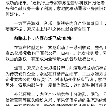
成功的结果。”通讯行业专家李殿玺告诉科技日报记者
务和金融服务带来了利润，索尼的移动通讯业务依旧
何好转。”
一方面是游戏、音乐、影视等内容产业蒸蒸日上；
萎靡不振，索尼走上转型之路也就合情合理了。
前路未卜，内容市场已成“红海”
在宣布转型之后，索尼启动了一系列收购、整合工
资23亿美元收购了百代公司（EMI）。此次收购后，索
歌曲的版权，有望成为全球最大的音乐版权公司。
然而，索尼这次大规模转型，能否取得成功仍存在
为传统硬件企业，索尼在打磨产品细节、工业水准方
企业要求公司“身段灵活”、对市场变化反应迅速，索
另外，索尼内部斗争一度相当激烈，这也影响到其能
外部环境上，内容产业的竞争十分激烈。网飞、亚
信运营商等巨头纷纷入局，苹果凭借卓越的生态系统
场。而在游戏领域，野心勃勃的微软也从未放松。就