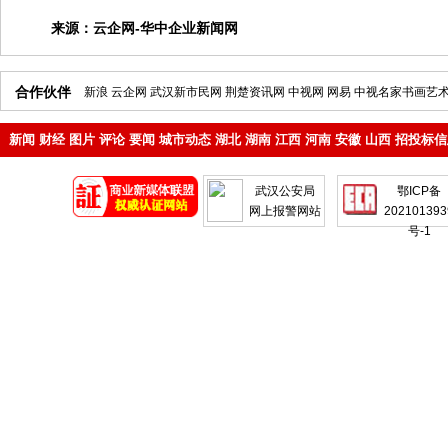
来源：
云企网-华中企业新闻网
合作伙伴
新浪
云企网
武汉新市民网
荆楚资讯网
中视网
网易
中视名家书画艺
新闻
财经
图片
评论
要闻
城市动态
湖北
湖南
江西
河南
安徽
山西
招投标信
地产
企业
武汉公安局
鄂ICP备
网上报警网站
202101393
号-1