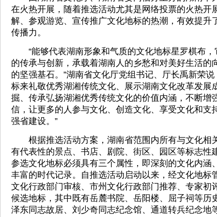
在火热开展，随着推选活动尤其是网络投票的火热开
解、参观游览、宣传推广文化地标的热潮，有效提升
传播力。
“能够代表湖南形象和气质的文化地标星罗棋布，
的传承与创新，承载着湖南人的乡愁和对美好生活的
的坚强基石。”湖南省文化厅党组书记、厅长禹新荣说
标来礼敬优秀湖湘传统文化、展示湖南文化改革发展
掘、传承弘扬湖湘优秀传统文化的价值内涵，不断增
信，让更多的人参与文化、创造文化、享受文化和支
强省建设。”
根据推选活动方案，湖南省范围内所有与文化相关
有代表性的景点、书店、剧院、街区、园区等标志性
参选文化地标必须具有三个属性，即深刻的文化内涵
丰富的时代记录。自推选活动启动以来，经文化地标
文化行政部门审核、市州文化行政部门推荐、专家初评
候选地标，其中既有岳麓书院、岳阳楼、屈子祠等历
泽东同志故居、刘少奇同志纪念馆、通道转兵纪念地