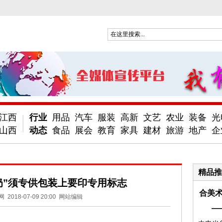
江西
行业
用品
汽车
服装
高新
文艺
农业
装备
光
山西
动态
食品
展会
教育
家具
建材
旅游
地产
企
精品推
奶”须专供包装上要印专用标志
合美术
网
2018-07-09 20:00
网站编辑
—