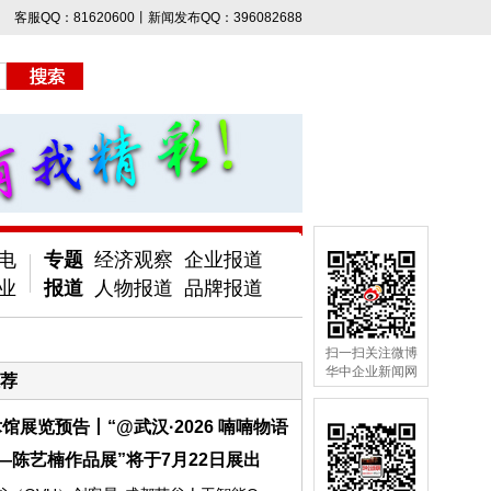
客服QQ：81620600丨新闻发布QQ：396082688
电
专题
经济观察
企业报道
业
报道
人物报道
品牌报道
扫一扫关注微博
华中企业新闻网
荐
馆展览预告丨“@武汉·2026 喃喃物语
—陈艺楠作品展”将于7月22日展出