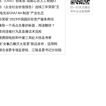
谷（OVU）创客星·成都芯谷人工智能O
谷《企业社会价值报告》连续三年荣获“五
扫一扫关注微信
华中企业新闻网
中电光谷OVU“AI+制造”产业生态
谷荣获“2023中国园区轻资产服务商综
速取一个高点击量的标题，阅读翻倍？
禁词违规行为及直播话术流程
团携国电投和中建三局赴大悟县考察
技“全氟己酮灭火装置”新品发布，适用档
湖北省委专项监督组、江陵县委书记分别指