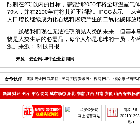
限制在2℃以内的目标，需要到2050年将全球温室气体
70%，并在2100年前将其近乎消除。IPCC表示：“
人口增长继续成为化石燃料燃烧产生的二氧化碳排放增
虽然我们现在无法准确预见人类的未来，但基本事
物是人类生活的必需品，每个人都是地球的一员，都
源。来源： 科技日报
来源：
云企网-华中企业新闻网
合作伙伴
新浪
云企网
武汉新市民网
荆楚资讯网
中视网
网易
中视名家书画艺
新闻
财经
图片
评论
要闻
城市动态
湖北
湖南
江西
河南
安徽
山西
招投标信
地产
企业
武汉公安局
鄂ICP备
网上报警网站
202101393
号-1