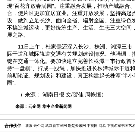
现“百花齐放春满园”。注重融合发展，推动产城融合
合，使片区更加宜居宜业。注重开放发展，坚持高起
设，做到立足长沙、面向全省、辐射全国。注重绿色
不搞造城运动，更好统筹生产、生活、生态三大空间
展之路。
11日上午，杜家毫还深入长沙、株洲、湘潭三市
际干道和城际轨道交通有关规划建设情况。他强调，
键在交通一体化。要加快建立完善长株潭三市行政首
持“一盘棋”、拧成一股绳，加快推进长株潭城际干道
前期论证、规划设计和建设，真正构建起长株潭“半小时
圈”。
（ 来源： 湖南日报 文/贺佳 周帙恒）
来源：
云企网-华中企业新闻网
合作伙伴
新浪
云企网
武汉新市民网
荆楚资讯网
中视网
网易
中视名家书画艺