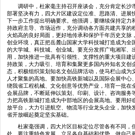
调研中，杜家毫主持召开座谈会，充分肯定长沙市
部署坚决有力，四大片区建设定位准、思路清、进展
下一步工作提出明确要求。他强调，要继续保持定力
持政府主导、市场运作，充分调动各方面共建共享的
火焰高的良好局面，更好地传承和保护千年历史文脉
创业环境，真正把岳麓山国家大学科技城打造成为全
的大学城、科技城、创业城。要充分发挥广电湘军、
用，加快推进一批具有引领性、支撑性的重大项目建
持政策，大力吸引、培育和集聚更多国内外知名文创
态，积极组织策划知名文创品牌活动，使马栏山成为
人才聚集的高地。要加快高铁新城以及国际会展中心
绕我省工程机械、文化创意等优势产业，培育一批在
会展品牌，不断延伸以策划、印刷、设计、咨询服务
力把高铁新城打造成为中部地区的会展高地。要用好
放平台，大力引进航空、物流等行业龙头企业，加快
省开放崛起奠定坚实基础。
杜家毫强调，四大片区目标定位尽管各有不同，但
处。要注重特色发展，立足各自基础和优势，做自己