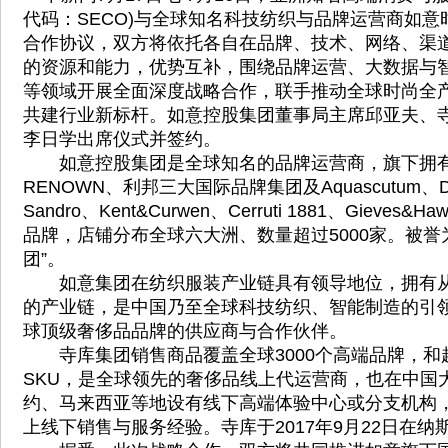
代码：SECO)与全球知名科技纺织与品牌运营商如
合作协议，双方将依托各自在品牌、技术、网络、渠
的资源和能力，优势互补，围绕品牌运营、大数据与
等领域开展全面深度战略合作，联手推动全球时尚全
共建行业新标杆。如意控股集团董事局主席邱亚夫、寺
李日学出席仪式并签约。
如意控股集团是全球知名的品牌运营商，旗下拥有
RENOWN、利邦三大国际品牌集团及Aquascutum、D’
Sandro、Kent&Curwen、Cerruti 1881、Gieves
品牌，店铺分布全球六大洲、数量超过5000家。被誉为
团”。
如意集团在纺织服装产业链具有领导地位，拥有从
的产业链，是中国乃至全球科技纺织、智能制造的引
球顶级奢侈品品牌的供应商与合作伙伴。
寺库集团销售商品覆盖全球3000个高端品牌，和超
SKU，是全球领先的奢侈品线上代运营商，也在中国
约、马来西亚等地设有线下高端体验中心或分支机构
上线下销售与服务经验。寺库于2017年9月22日在纳