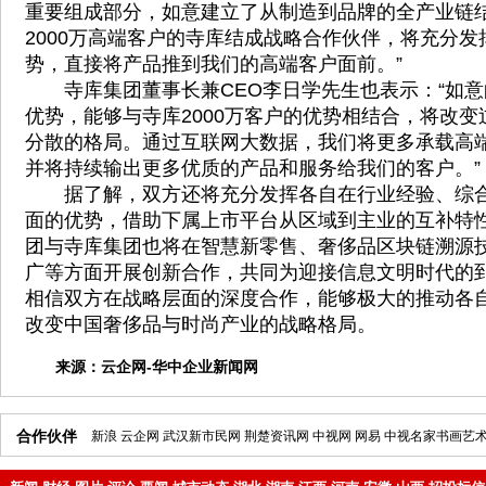
重要组成部分，如意建立了从制造到品牌的全产业链
2000万高端客户的寺库结成战略合作伙伴，将充分
势，直接将产品推到我们的高端客户面前。”
寺库集团董事长兼CEO李日学先生也表示：“如意
优势，能够与寺库2000万客户的优势相结合，将改
分散的格局。通过互联网大数据，我们将更多承载高
并将持续输出更多优质的产品和服务给我们的客户。”
据了解，双方还将充分发挥各自在行业经验、综合
面的优势，借助下属上市平台从区域到主业的互补特
团与寺库集团也将在智慧新零售、奢侈品区块链溯源
广等方面开展创新合作，共同为迎接信息文明时代的
相信双方在战略层面的深度合作，能够极大的推动各
改变中国奢侈品与时尚产业的战略格局。
来源：
云企网-华中企业新闻网
合作伙伴
新浪
云企网
武汉新市民网
荆楚资讯网
中视网
网易
中视名家书画艺