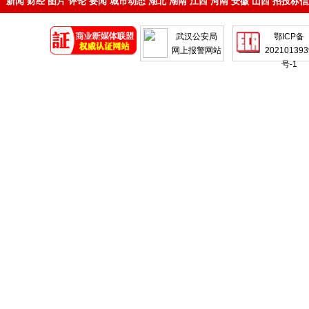
新闻
财经
图片
评论
要闻
城市动态
湖北
湖南
江西
河南
安徽
山西
招投标信
地产
企业
武汉公安局
鄂ICP备
网上报警网站
202101393
号-1