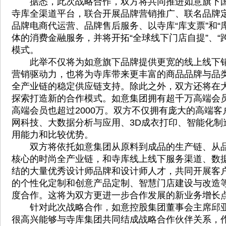
据悉，此次战略合作，双方将共同推进如意旗下国
寺库全渠道平台，联合开展品牌营销推广、联名品牌
品牌电商代运营、品牌售后服务、以寺库“库支票”和“
体的消费金融服务，并将开拓“全球线下门店自提”、“
模式。
此举不仅将为如意旗下品牌提供更宽的线上线下销
营销驱动力，也将为寺库带来更丰富的商品品牌与品
全产业链的稳定供应链支持。除此之外，双方还将在
探索打造新的合作模式。如意集团拥有超千万高端会
高端会员也超过2000万。双方不仅拥有庞大的高端
网科技、大数据分析与应用、3D成衣打印、智能化制
用能力和比较优势。
双方将依托如意集团从原料到成品的生产链、从品
核心的时尚全产业链，和寺库线上线下服务渠道、数
结的大量优秀设计师品牌和设计师人才，共同开展客
的个性化定制和创意产品定制、智慧门店建设与改造
度合作。这将为双方更进一步合作发展的新业务增长
针对此次战略合作，如意控股集团董事会主席邱亚
很高兴能够与寺库集团共同结成战略合作伙伴关系，