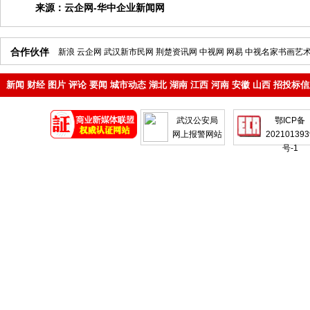
来源：
云企网-华中企业新闻网
合作伙伴
新浪
云企网
武汉新市民网
荆楚资讯网
中视网
网易
中视名家书画艺
新闻
财经
图片
评论
要闻
城市动态
湖北
湖南
江西
河南
安徽
山西
招投标信
地产
企业
武汉公安局
鄂ICP备
网上报警网站
202101393
号-1