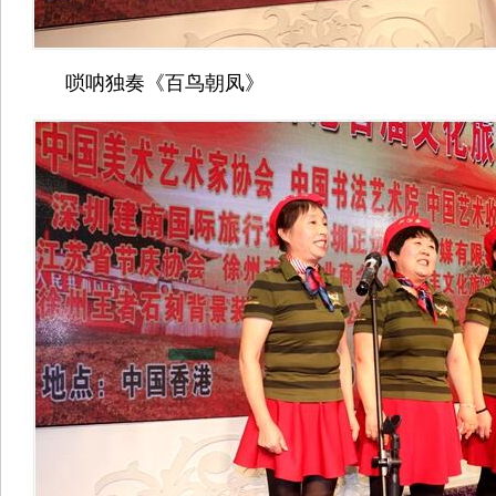
唢呐独奏《百鸟朝凤》