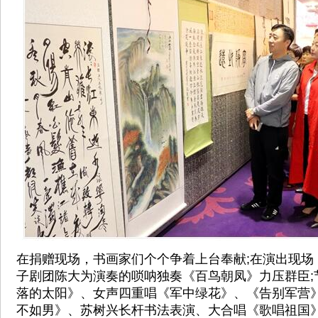
在捐赠现场，书画家们个个争着上台奉献;在演出现场
子剧团陈大为演奏的唢呐独奏《百鸟朝凤》力压群臣;
落的太阳》、女声四重唱《军中绿花》、《告别军营》
不如男》、苏树兴长杆书法表演、大合唱《歌唱祖国