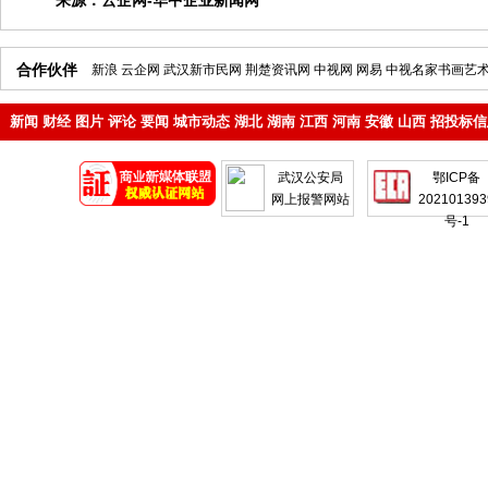
来源：
云企网-华中企业新闻网
合作伙伴
新浪
云企网
武汉新市民网
荆楚资讯网
中视网
网易
中视名家书画艺
新闻
财经
图片
评论
要闻
城市动态
湖北
湖南
江西
河南
安徽
山西
招投标信
地产
企业
武汉公安局
鄂ICP备
网上报警网站
202101393
号-1