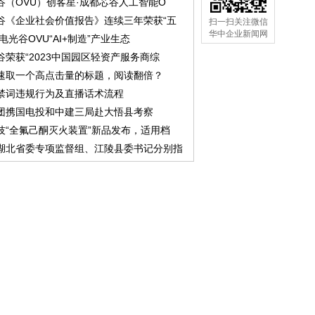
谷（OVU）创客星·成都芯谷人工智能O
谷《企业社会价值报告》连续三年荣获“五
扫一扫关注微信
华中企业新闻网
中电光谷OVU“AI+制造”产业生态
谷荣获“2023中国园区轻资产服务商综
速取一个高点击量的标题，阅读翻倍？
禁词违规行为及直播话术流程
团携国电投和中建三局赴大悟县考察
技“全氟己酮灭火装置”新品发布，适用档
湖北省委专项监督组、江陵县委书记分别指