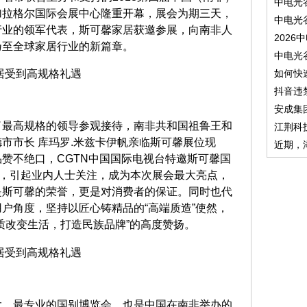
中电光
加拉格尔国际会展中心隆重开幕，展会为期三天，
中电光
行业的领军代表，斯可馨家居获邀参展，向南非人
2026
乃至全球家居行业的新篇章。
中电光
如何快
抖音违
安成集
了最高规格的领导参观接待，南非共和国祖鲁王和
江荆科
市市长 库玛罗.米兹卡伊帆亲临斯可馨展位现
近期，
赞不绝口，CGTN中国国际电视台特邀斯可馨国
采访，引起业内人士关注，成为本次展会最大亮点，
是斯可馨的荣誉，更是对消费者的保证。同时也代
户角度，坚持以匠心铸精品的“高端质造”使然，
质改变生活，打造民族品牌”的高度赞扬。
大、最专业的国别博览会，也是中国在南非举办的