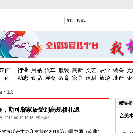
江西
行业
用品
汽车
服装
高新
文艺
农业
装备
光
山西
动态
食品
展会
教育
家具
建材
旅游
地产
企
会
> 正文
精品推
览会，斯可馨家居受到高规格礼遇
合美术
网
2018-09-30 19:15
网站编辑
—
3个省市联合主办和支持的2018第四届中国（南非）