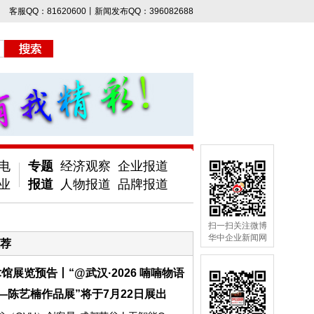
客服QQ：81620600丨新闻发布QQ：396082688
电
专题
经济观察
企业报道
业
报道
人物报道
品牌报道
扫一扫关注微博
华中企业新闻网
荐
馆展览预告丨“@武汉·2026 喃喃物语
—陈艺楠作品展”将于7月22日展出