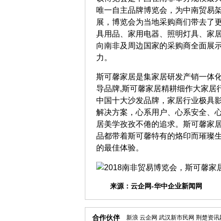
唯一自主品牌博览会，为中南贸易
展，博览会为当地采购商们带去了
具用品、家用电器、照明灯具、家
向南非及周边国家的采购商全面展
力。
斯可馨家居是集家居研发产销一体化
导品牌,斯可馨家居精耕细作大家居行
中国十大沙发品牌，家居行业极具
解决方案，心系用户、心系安全、
居美学孜孜不倦的追求。斯可馨家
品都带着斯可馨特有的烙印而璀璨
的最佳体验。
来源：
云企网-华中企业新闻网
合作伙伴
新浪
云企网
武汉新市民网
荆楚资讯