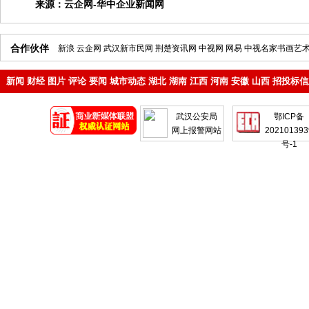
来源：
云企网-华中企业新闻网
合作伙伴
新浪
云企网
武汉新市民网
荆楚资讯网
中视网
网易
中视名家书画艺
新闻
财经
图片
评论
要闻
城市动态
湖北
湖南
江西
河南
安徽
山西
招投标信
地产
企业
武汉公安局
鄂ICP备
网上报警网站
202101393
号-1