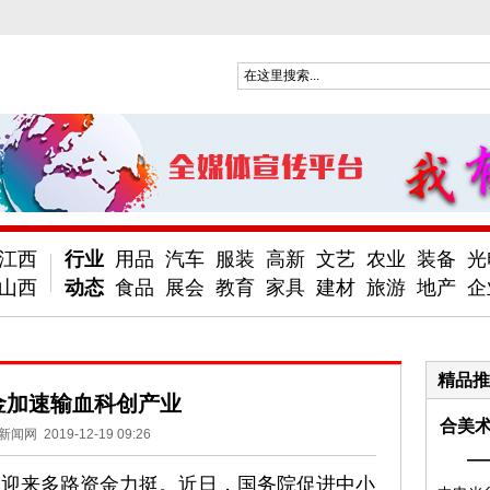
江西
行业
用品
汽车
服装
高新
文艺
农业
装备
光
山西
动态
食品
展会
教育
家具
建材
旅游
地产
企
精品推
金加速输血科创产业
合美术
新闻网
2019-12-19 09:26
—
迎来多路资金力挺。近日，国务院促进中小