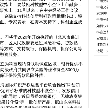
中电光
议指出，要鼓励科技型中小企业上市融资，
中电光
事实上，11月以来，在中央经济工作会议、
2026
，金融支持科技创新利好政策相继传出，银
中电光
血。专家表示，在资本支持下，科创企业成
如何快
抖音违
即将于2020年开始执行的《北京市促进
安成集
市、区人民政府要通过风险补偿、贷款贴
江荆科
等方式，支持银行、保险机构、担保公司等
近期，
融资服务。
立为科技履约贷联动试点区域，银行提供不
两级政府共同设立风险补偿准备金3000万
保证保险贷款风险补偿。
海国际知识产权运营平台联合推出“科创知
一定评价标准的科技型小微企业，发放信用
与此同时，近日岱岳农商银行、无棣农商银
成果转化贷”等一批创新产品。据山东省科技