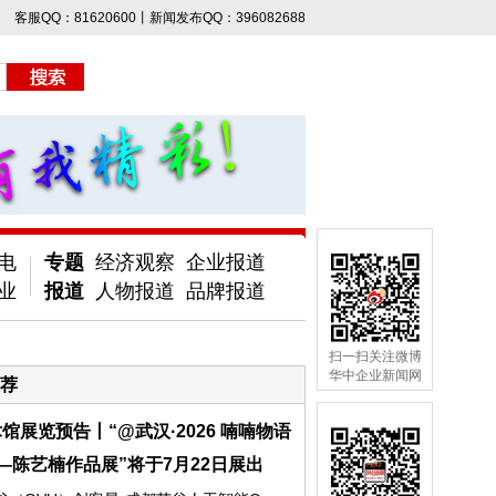
客服QQ：81620600丨新闻发布QQ：396082688
电
专题
经济观察
企业报道
业
报道
人物报道
品牌报道
扫一扫关注微博
华中企业新闻网
荐
馆展览预告丨“@武汉·2026 喃喃物语
—陈艺楠作品展”将于7月22日展出