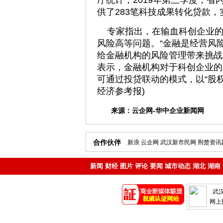
厅统计，2019年第三季度，省
供了283笔科技成果转化贷款，实
专家指出，在输血科创企业的
风险高等问题。“金融是经营风
给金融机构的风险管理带来挑战
表示，金融机构对于科创企业的
可通过投贷联动的模式，以“股权
经济参考报)
来源：
云企网-华中企业新闻网
合作伙伴
新浪
云企网
武汉新市民网
荆楚资讯
新闻
财经
图片
评论
要闻
城市动态
湖北
湖南
地产
企业
武
网上