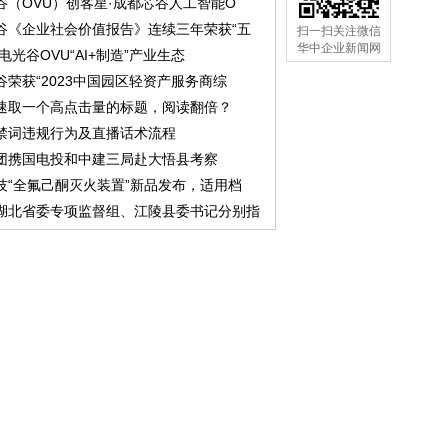
谷（OVU）创客星·成都芯谷人工智能O
谷《企业社会价值报告》连续三年荣获“五
扫一扫关注微信
华中企业新闻网
中电光谷OVU“AI+制造”产业生态
谷荣获“2023中国园区轻资产服务商综
速取一个高点击量的标题，阅读翻倍？
禁词违规行为及直播话术流程
团携国电投和中建三局赴大悟县考察
技“全氟己酮灭火装置”新品发布，适用档
湖北省委专项监督组、江陵县委书记分别指