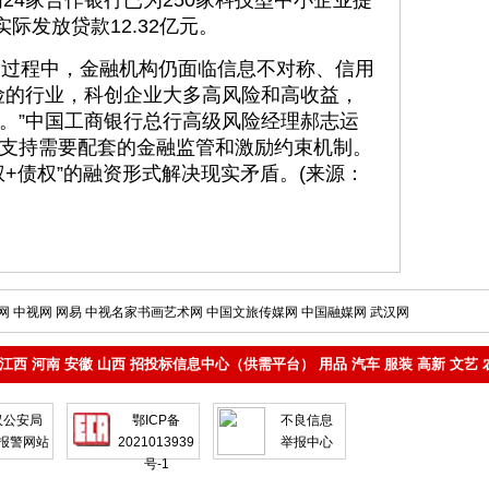
内24家合作银行已为250家科技型中小企业提
际发放贷款12.32亿元。
过程中，金融机构仍面临信息不对称、信用
险的行业，科创企业大多高风险和高收益，
。”中国工商银行总行高级风险经理郝志运
支持需要配套的金融监管和激励约束机制。
+债权”的融资形式解决现实矛盾。(来源：
网
中视网
网易
中视名家书画艺术网
中国文旅传媒网
中国融媒网
武汉网
江西
河南
安徽
山西
招投标信息中心（供需平台）
用品
汽车
服装
高新
文艺
汉公安局
鄂ICP备
不良信息
报警网站
2021013939
举报中心
号-1