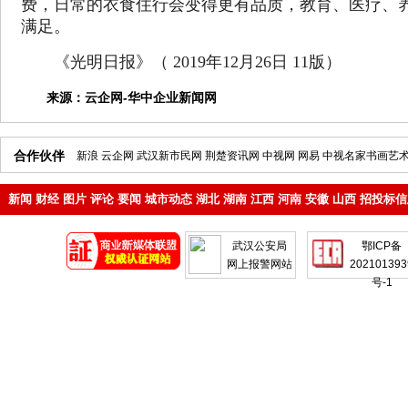
费，日常的衣食住行会变得更有品质，教育、医疗、
满足。
《光明日报》（ 2019年12月26日 11版）
来源：
云企网-华中企业新闻网
合作伙伴
新浪
云企网
武汉新市民网
荆楚资讯网
中视网
网易
中视名家书画艺
新闻
财经
图片
评论
要闻
城市动态
湖北
湖南
江西
河南
安徽
山西
招投标信
地产
企业
武汉公安局
鄂ICP备
网上报警网站
202101393
号-1