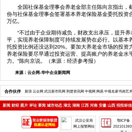
全国社保基金理事会养老金部主任陈向京指出，截
份与社保基金理事会签署基本养老保险基金委托投资
万亿。
“不过由于企业期待减负，财政支出承压，提升养
平，实现养老保障制度可持续发展势在必行。以基本
托投资比例还没达到20%。要加大养老金市场的投资
养老保险要尽早通过投资运营、提高账户的养老金水
力。”陈向京说。（来源：经济参考报）
来源：
云企网-华中企业新闻网
合作伙伴
新浪
云企网
武汉新市民网
荆楚资讯网
中视网
网易
中视名家书画艺
新闻
财经
图片
评论
要闻
城市动态
湖北
湖南
江西
河南
安徽
山西
招投标信
地产
企业
武汉公安局
鄂ICP备
网上报警网站
202101393