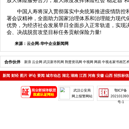
放大保险服务合力，最大限度发挥保险社会“稳定器”和
中国人寿将深入贯彻落实中央统筹推进疫情防控和
署会议精神，全面助力国家治理体系和治理能力现代
优势，为经济社会发展早日全面步入正常轨道，实现
会、决战脱贫攻坚目标任务贡献保险力量!
来源：
云企网-华中企业新闻网
合作伙伴
新浪
云企网
武汉新市民网
荆楚资讯网
中视网
网易
中视名家书画艺
新闻
财经
图片
评论
要闻
城市动态
湖北
湖南
江西
河南
安徽
山西
招投标信
地产
企业
武汉公安局
鄂ICP备
网上报警网站
202101393
号-1