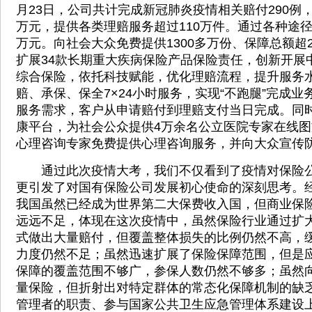
月23日，公司共计完成新冠肺炎疫情相关赔付290例，
万元，提供各类理赔服务超过110万件。通过各种途径
万元。向社会大众免费提供1300多万份、保障总额超
扩展34款长期重大疾病保险产品保险责任，创新开展
综合保险，依托科技赋能，优化理赔流程，提升服务
赔、承保、保全7×24小时服务，实现“不跑腿”完成业
服务需求，客户从申请赔付到理赔支付当日完成。同
康平台，为社会公众提供4万余名公立医院专家在线图
心理咨询专家免费提供心理咨询服务，并向大众宣传
通过此次疫情大考，我们不仅看到了疫情对保险公
更引发了对国有保险公司发展初心使命的深刻思考。
我国虽然已经成为世界第二大保费收入国，但商业保
远远不足，体现在这次疫情中，虽然保险行业通过扩
式做出大量赔付，但覆盖整体损失的比例仍然不高，
力度仍然不足；虽然迅速扩展了保险保障范围，但是
保障的覆盖范围不够广，参保人数仍然不够多；虽然
量保险，但折射出对特定群体的常态化保障机制的缺
管理者的职责、参与国家公共卫生应急管理体系建设