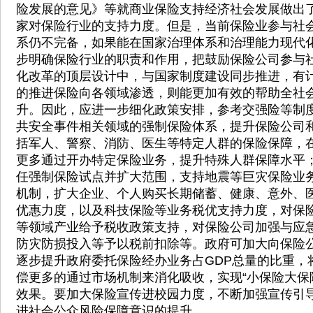
险发展的意见》等就商业保险支持经济社会发展做出
家对保险行业的支持力度。但是，当前保险业参与社
系仍不完备，如果能在国家治理体系和治理能力现代
步明确保险行业的职责和作用，把鼓励保险公司参与
化改革的顶层设计中，与国家制度建设同步推进，有
的推进保险向各领域渗透，则能更加有效的帮助全社
升。因此，应进一步细化政策安排，参考交强险等制
共安全事件相关领域的强制保险体系，提升保险公司
括军人、警察、消防、医生等特定人群的保险保障，
更多通过开办特定保险业务，提升特殊人群保障水平
任强制保险试点并扩大范围，支持地震等巨灾保险业
机制，扩大企业、个人购买长期储蓄、健康、意外、
优惠力度，以及科技保险等业务税优支持力度，对保
等领域产业给予税收政策支持，对保险公司加强与应
防灾防损投入等予以税前扣除等。政府可加大向保险
逐步提升政府委托保险经办业务占GDP总量的比重，
偿更多的通过市场机制来消化吸收，实现“小保险大保
效果。要加大保险宣传进校园力度，不断加强宣传引
进社会公众风险保障意识的提升。