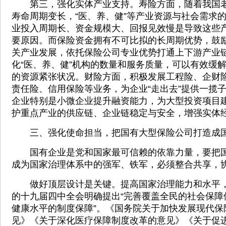
第三，强化实体产业支持。寿险方面，随着我国老
寿命周期变长，“医、养、健”等产业资源与社会需求
业投入周期长、资金规模大、回报见效慢是导致这些
要原因。而保险资金拥有不可比拟的长周期优势，鼓
关产业发展，依托保险公司专业优势打通上下游产业
化“医、养、健”机构的数量和服务质量，可以有效缓
的资源紧张状况。财险方面，积极发展工程险、企财
责任险、信用保险等业务，为企业“走出去”提供一揽
企业特别是小微企业提升融资能力，为大型投资项目
护重点产业的供应链、企业链稳定与安全，增强实体
三、强化使命担当，把国有大型保险公司打造成国
国有企业是党和国家最可信赖的依靠力量，要把国
成为国家治理体系中的强军、铁军，必须整合共享，
做好顶层设计是关键。提高国家治理能力和水平，
的十九届四中全会明确提出“完善覆盖全民的社会保障
健康水平的制度保障”。《国务院关于加快发展现代保
见》《关于深化医疗保障制度改革的意见》《关于促