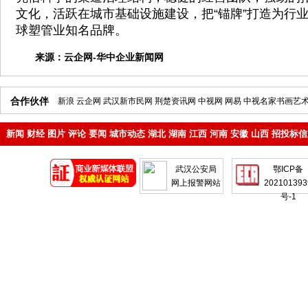
文化，活跃在城市基础设施建设，把“锚牌”打造为行
球塑管业知名品牌。
来源：
云企网-华中企业新闻网
合作伙伴
新浪
云企网
武汉新市民网
荆楚资讯网
中视网
网易
中视名家书画艺
新闻
财经
图片
评论
要闻
城市动态
湖北
湖南
江西
河南
安徽
山西
招投标信
地产
企业
武汉公安局
鄂ICP备
网上报警网站
202101393
号-1