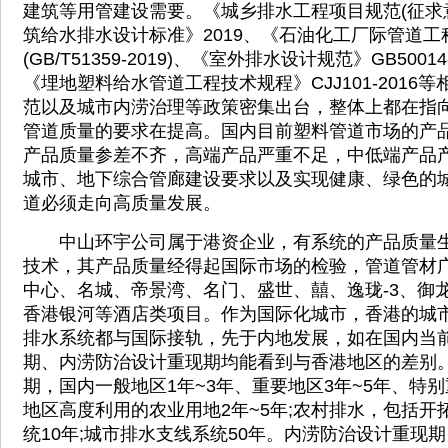
建筑等用管建设需要。《城乡排水工程项目规范(征求意
筑给水排水设计标准》2019、《石油化工厂际管道工
(GB/T51359-2019)、《室外排水设计规范》GB50014-
《埋地塑料给水管道工程技术规程》CJJ101-2016
范以及城市内涝治理等政策密集出台，整体上都在指
管道质量的要求在提高。国内目前塑料管道市场的产
产品质量参差不齐，高端产品严重不足，中低端产品
城市、地下综合管廊建设要求以及实现健康、绿色的
道必须走向高质量发展。
中山环宇公司属于港资企业，有系统的产品质量生
技术，其产品质量经得起国际市场的检验，管道管材
中心、名城、帝景湾、名门、盛世、囍、逸珑-3、御
香港银河等酒店类项目。作为国际化城市，香港的城
排水系统都与国际接轨，先于内地发展，如在国内当
期、内涝防治设计重现期均能看到与香港地区的差别
期，国内一般地区1年~3年、重要地区3年~5年、特别
地区高度利用的农业用地2年~5年;农村排水，包括开
统10年;城市排水支线系统50年。内涝防治设计重现