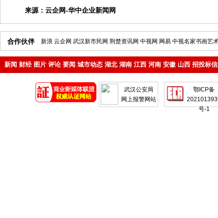
来源：
云企网-华中企业新闻网
合作伙伴
新浪
云企网
武汉新市民网
荆楚资讯网
中视网
网易
中视名家书画艺
新闻
财经
图片
评论
要闻
城市动态
湖北
湖南
江西
河南
安徽
山西
招投标信
地产
企业
武汉公安局
鄂ICP备
网上报警网站
202101393
号-1