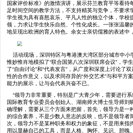
国家评价标准》的激情演讲，展示芬兰教育平等看待
足时间空间的教学方法，不支持精英与竞争，不要求
学生视为具有喜怒哀乐、平凡人性的独立个体，学校
领，力求让学生快乐自然、个性化成长。一张张温馨
地呈现出欧洲的育人特色。余女士亲切儒雅的表述中
活动现场，深圳特区与粤港澳大湾区部分城市中小
惟妙惟肖地模拟了“联合国第八次深圳联席会议”，学
了“自由讨论”和“代表发言”，从广度和深度上讨论了
性的合作意义，以及求同存异的“外交艺术”与和平方
能力的展示，让与会代表兴奋不已。
“领导力非常重要，特别是广大青少年，需要进行系
国际教育专业委员会创始人、湖南师大博士生导师刘
确理解，需要从三个方面来把握，首先，领导力是一
的综合素养，不是少数人意志的反映，也不是领导者
次，领导力不是某种职务和权力的象征，不是用来指
用以显赫自己的工具，而是人格、胸怀、见识、胆魄