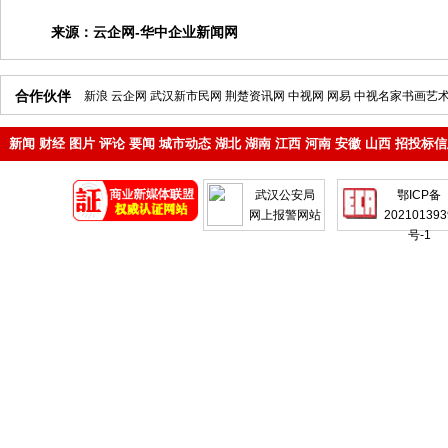
来源：
云企网-华中企业新闻网
合作伙伴
新浪
云企网
武汉新市民网
荆楚资讯网
中视网
网易
中视名家书画艺
新闻
财经
图片
评论
要闻
城市动态
湖北
湖南
江西
河南
安徽
山西
招投标信
地产
企业
武汉公安局
鄂ICP备
网上报警网站
202101393
号-1