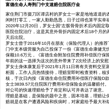
富德生命人寿荆门中支速赔住院医疗金
家住荆门市掇刀区谭店村的罗女士一家是地地道道的
闲时打零工，一家人勤勤恳恳，日子过得也算平实幸
2020年12月20日，罗女士因“左髌骨骨折术后内固定
医院住院治疗，这是其意外骨折内固定术后18个月的
天后出院。
罗女士曾于2016年10月在朋友（保险代理人）的推
门中支本级营服为自己投保了一份《富德生命康健无
保额10.6万元，《富德生命附加住院费用补偿医疗保险
年前的这一选择为这次的意外带来了2次经济上的安慰
罗女士身体康复后于2021年1月11日将有关资料交
柜面，工作人员热情接待，理赔室即时检查资料，核
核，于次日内按《富德生命住院费用补偿医疗保险D
女士3839.57元住院医疗费用补偿保险金的温馨赔付
对公司的快速理赔给予了肯定和认可并表达了谢意。
理赔是基础，是保险的题中之意，固本培基，理赔让
赔就是在客户遭遇风险和疾病时，对家庭给予最大补