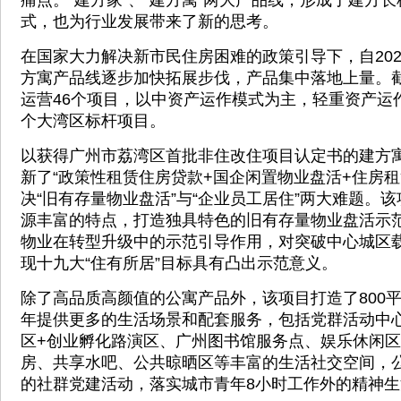
痛点。“建方家”、“建方寓”两大产品线，形成了建方
式，也为行业发展带来了新的思考。
在国家大力解决新市民住房困难的政策引导下，自20
方寓产品线逐步加快拓展步伐，产品集中落地上量。截
运营46个项目，以中资产运作模式为主，轻重资产运
个大湾区标杆项目。
以获得广州市荔湾区首批非住改住项目认定书的建方寓
新了“政策性租赁住房贷款+国企闲置物业盘活+住房租
决“旧有存量物业盘活”与“企业员工居住”两大难题。
源丰富的特点，打造独具特色的旧有存量物业盘活示
物业在转型升级中的示范引导作用，对突破中心城区
现十九大“住有所居”目标具有凸出示范意义。
除了高品质高颜值的公寓产品外，该项目打造了800
年提供更多的生活场景和配套服务，包括党群活动中
区+创业孵化路演区、广州图书馆服务点、娱乐休闲
房、共享水吧、公共晾晒区等丰富的生活社交空间，
的社群党建活动，落实城市青年8小时工作外的精神