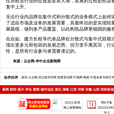
住房租赁行业的征途是星辰大海，发展的过程必然需
复中上升。
无论行业内品牌在集中式和分散式的业务模式上如何
了适应市场及业务的发展需要，其最终目的是实现轻
展路线，做到多产品覆盖。以此构筑品牌更稳固的服
在自如、建方长租等代表品牌在分散式与集中式双模
现出更多元和包容的发展态势。但万变不离其宗，行
性，是所有行业参与者需要谨记的。
来源：
云企网-华中企业新闻网
合作伙伴
新浪
云企网
武汉新市民网
荆楚资讯网
中视网
网易
中视名家书画艺
新闻
财经
图片
评论
要闻
城市动态
湖北
湖南
江西
河南
安徽
山西
招投标信
地产
企业
武汉公安局
鄂ICP备
网上报警网站
202101393
号-1