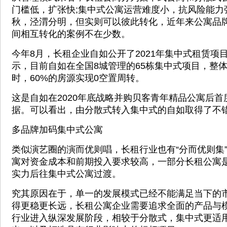
门槛低，扩张快;集中式公寓运营难度小，抗风险能力
秋，泾渭分明，但实则可以彼此转化，近年来公寓品
间相互转化的案例不在少数。
今年8月，长租企业自如公开了2021年集中式租赁项
示，目前自如在全国8城管理的65栋集中式项目，整体
时，60%的房源实现0空置周转。
这是自如在2020年底战略并购贝客青年精品公寓后
据。可以看出，由分散式转入集中式的自如取得了不
多品牌加码集中式公寓
类似演艺圈的演而优则唱，长租行业也有“分而优则集
寓对资金成本和前期投入要求较高，一部分长租公寓
实力后往集中式公寓过渡。
究其原因在于，单一的发展模式已经不能满足当下的
得更稳更长远，长租公寓企业需要追求全面的产品与
行业进入纵深发展阶段，相较于分散式，集中式更适