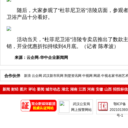
随后，大家参观了“杜菲尼卫浴”涪陵店面，参观者
卫浴产品十分看好。
活动当天，“杜菲尼卫浴”涪陵专卖店推出了数款主
销，开业优惠折扣持续到4月底。（记者 陈孝波）
来源：
云企网-华中企业新闻网
合作伙伴
新浪
云企网
武汉新市民网
荆楚资讯网
中视网
网易
中视名家书画艺
新闻
财经
图片
评论
要闻
城市动态
湖北
湖南
江西
河南
安徽
山西
招投标信
地产
企业
武汉公安局
鄂ICP备
网上报警网站
202101393
号-1