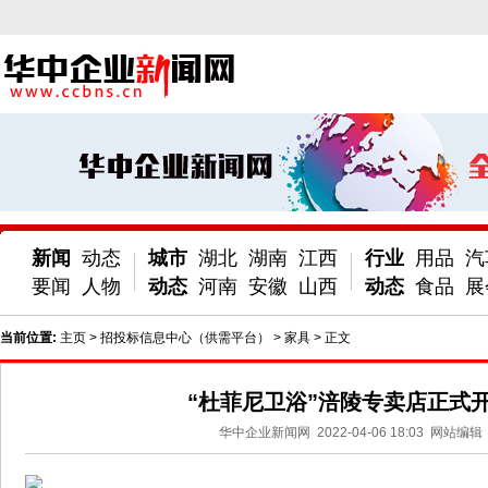
新闻
动态
城市
湖北
湖南
江西
行业
用品
汽
要闻
人物
动态
河南
安徽
山西
动态
食品
展
当前位置:
主页
>
招投标信息中心（供需平台）
>
家具
> 正文
“杜菲尼卫浴”涪陵专卖店正式
华中企业新闻网
2022-04-06 18:03
网站编辑