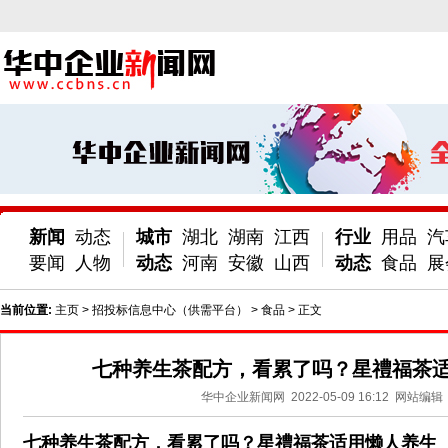
新闻
动态
城市
湖北
湖南
江西
行业
用品
汽
要闻
人物
动态
河南
安徽
山西
动态
食品
展
当前位置:
主页
>
招投标信息中心（供需平台）
>
食品
> 正文
七种养生茶配方，看累了吗？星禮福茶
华中企业新闻网
2022-05-09 16:12
网站编辑
七种养生茶配方，看累了吗？星禮福茶适用懒人养生