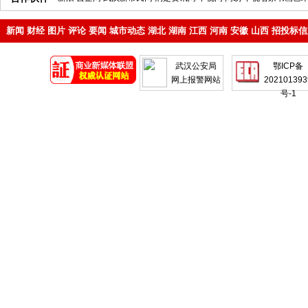
新闻
财经
图片
评论
要闻
城市动态
湖北
湖南
江西
河南
安徽
山西
招投标信
地产
企业
武汉公安局
鄂ICP备
网上报警网站
202101393
号-1