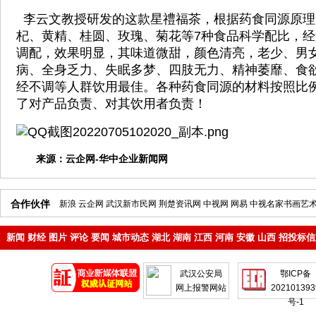
李云文教授研发的这款星禮福茶，根据药食同源原理
杞、黄精、桂圆、玫瑰、菊花等7种食品科学配比，
调配，效果明显，其味道微甜，颜色清亮，老少、男
病、全身乏力、失眠多梦、四肢无力、精神萎靡、食
经不调等人群饮用最佳。各种药食同源的材料按照比
了对产品负责、对其饮用者负责！
来源：
云企网-华中企业新闻网
合作伙伴
新浪
云企网
武汉新市民网
荆楚资讯网
中视网
网易
中视名家书画艺
新闻
财经
图片
评论
要闻
城市动态
湖北
湖南
江西
河南
安徽
山西
招投标信
地产
企业
武汉公安局
鄂ICP备
网上报警网站
202101393
号-1