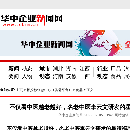
新闻
动态
城市
湖北
湖南
江西
行业
用品
汽
要闻
人物
动态
河南
安徽
山西
动态
食品
展
当前位置:
主页
>
招投标信息中心（供需平台）
>
食品
> 正文
不仅看中医越老越好，名老中医李云文研发的
华中企业新闻网
2022-07-05 10:47
网站编辑
不仅看中医越老越好，名老中医李云文研发的星禮福