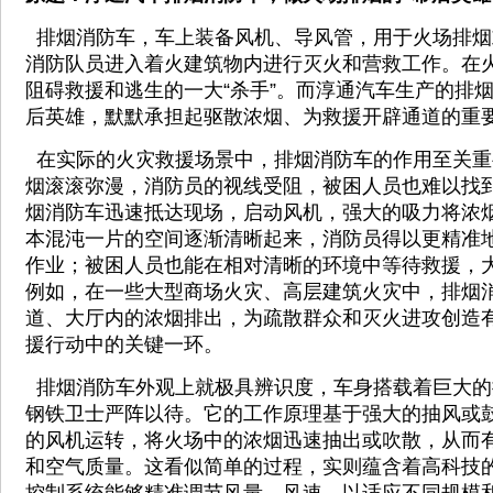
排烟消防车，车上装备风机、导风管，用于火场排烟
消防队员进入着火建筑物内进行灭火和营救工作。在
阻碍救援和逃生的一大“杀手”。而淳通汽车生产的排
后英雄，默默承担起驱散浓烟、为救援开辟通道的重
在实际的火灾救援场景中，排烟消防车的作用至关重
烟滚滚弥漫，消防员的视线受阻，被困人员也难以找
烟消防车迅速抵达现场，启动风机，强大的吸力将浓
本混沌一片的空间逐渐清晰起来，消防员得以更精准
作业；被困人员也能在相对清晰的环境中等待救援，
例如，在一些大型商场火灾、高层建筑火灾中，排烟
道、大厅内的浓烟排出，为疏散群众和灭火进攻创造
援行动中的关键一环。
排烟消防车外观上就极具辨识度，车身搭载着巨大的
钢铁卫士严阵以待。它的工作原理基于强大的抽风或
的风机运转，将火场中的浓烟迅速抽出或吹散，从而
和空气质量。这看似简单的过程，实则蕴含着高科技