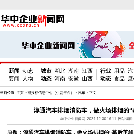
新闻
动态
城市
湖北
湖南
江西
行业
用品
汽
要闻
人物
动态
河南
安徽
山西
动态
食品
展
当前位置:
主页
>
招投标信息中心（供需平台）
>
汽车
> 正文
淳通汽车排烟消防车，做火场排烟的“
华中企业新闻网
2024-12-30 16:11
网站编辑
原题：淳通汽车排烟消防车，做火场排烟的“幕后英雄