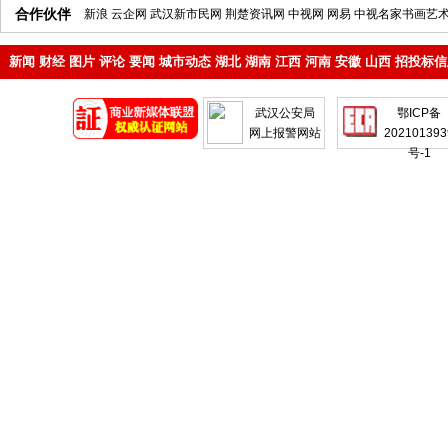
合作伙伴
新浪
云企网
武汉新市民网
荆楚资讯网
中视网
网易
中视名家书画艺
新闻
财经
图片
评论
要闻
城市动态
湖北
湖南
江西
河南
安徽
山西
招投标信
地产
企业
武汉公安局
鄂ICP备
网上报警网站
202101393
号-1