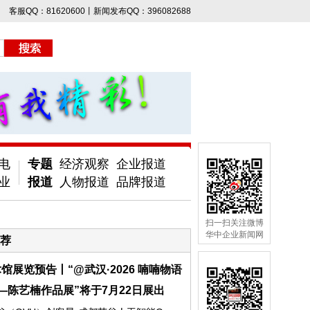
客服QQ：81620600丨新闻发布QQ：396082688
电
专题
经济观察
企业报道
业
报道
人物报道
品牌报道
扫一扫关注微博
华中企业新闻网
荐
馆展览预告丨“@武汉·2026 喃喃物语
—陈艺楠作品展”将于7月22日展出