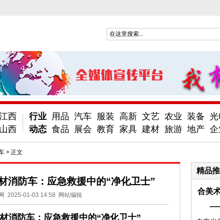
江西
行业
用品
汽车
服装
高新
文艺
农业
装备
光
山西
动态
食品
展会
教育
家具
建材
旅游
地产
企
车
> 正文
精品推
材消防车：应急救援中的“净化卫士”
合美术
网
2025-01-03 14:58
网站编辑
—
材消防车：应急救援中的“净化卫士”