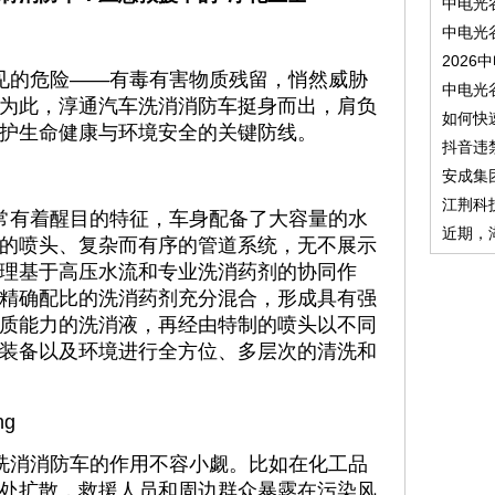
中电光
中电光
2026
见的危险——有毒有害物质残留，悄然威胁
中电光
为此，淳通汽车洗消消防车挺身而出，肩负
如何快
护生命健康与环境安全的关键防线。
抖音违
安成集
江荆科
常有着醒目的特征，车身配备了大容量的水
近期，
的喷头、复杂而有序的管道系统，无不展示
理基于高压水流和专业洗消药剂的协同作
精确配比的洗消药剂充分混合，形成具有强
质能力的洗消液，再经由特制的喷头以不同
装备以及环境进行全方位、多层次的清洗和
洗消消防车的作用不容小觑。比如在化工品
处扩散，救援人员和周边群众暴露在污染风