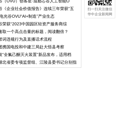
谷（OVU）创客星·成都芯谷人工智能O
谷《企业社会价值报告》连续三年荣获“五
扫一扫关注微信
华中企业新闻网
中电光谷OVU“AI+制造”产业生态
谷荣获“2023中国园区轻资产服务商综
速取一个高点击量的标题，阅读翻倍？
禁词违规行为及直播话术流程
团携国电投和中建三局赴大悟县考察
技“全氟己酮灭火装置”新品发布，适用档
湖北省委专项监督组、江陵县委书记分别指